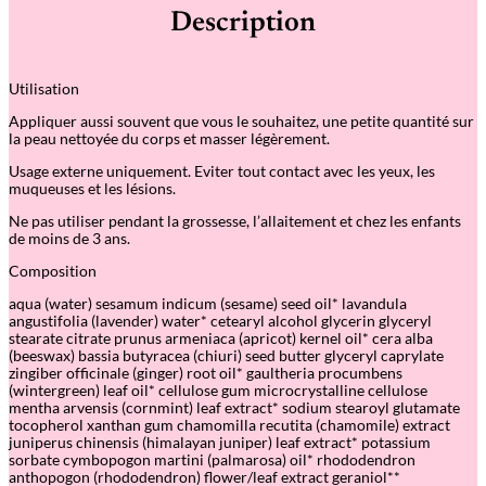
Description
Utilisation
Appliquer aussi souvent que vous le souhaitez, une petite quantité sur
la peau nettoyée du corps et masser légèrement.
Usage externe uniquement. Eviter tout contact avec les yeux, les
muqueuses et les lésions.
Ne pas utiliser pendant la grossesse, l’allaitement et chez les enfants
de moins de 3 ans.
Composition
aqua (water) sesamum indicum (sesame) seed oil* lavandula
angustifolia (lavender) water* cetearyl alcohol glycerin glyceryl
stearate citrate prunus armeniaca (apricot) kernel oil* cera alba
(beeswax) bassia butyracea (chiuri) seed butter glyceryl caprylate
zingiber officinale (ginger) root oil* gaultheria procumbens
(wintergreen) leaf oil* cellulose gum microcrystalline cellulose
mentha arvensis (cornmint) leaf extract* sodium stearoyl glutamate
tocopherol xanthan gum chamomilla recutita (chamomile) extract
juniperus chinensis (himalayan juniper) leaf extract* potassium
sorbate cymbopogon martini (palmarosa) oil* rhododendron
anthopogon (rhododendron) flower/leaf extract geraniol**