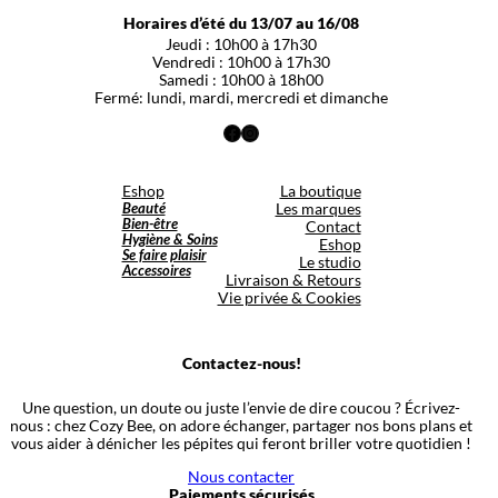
Horaires d’été du 13/07 au 16/08
Jeudi : 10h00 à 17h30
Vendredi : 10h00 à 17h30
Samedi : 10h00 à 18h00
Fermé: lundi, mardi, mercredi et dimanche
Facebook
Instagram
Eshop
La boutique
Beauté
Les marques
Bien-être
Contact
Hygiène & Soins
Eshop
Se faire plaisir
Le studio
Accessoires
Livraison & Retours
Vie privée & Cookies
Contactez-nous!
Une question, un doute ou juste l’envie de dire coucou ? Écrivez-
nous : chez Cozy Bee, on adore échanger, partager nos bons plans et
vous aider à dénicher les pépites qui feront briller votre quotidien !
Nous contacter
Paiements sécurisés