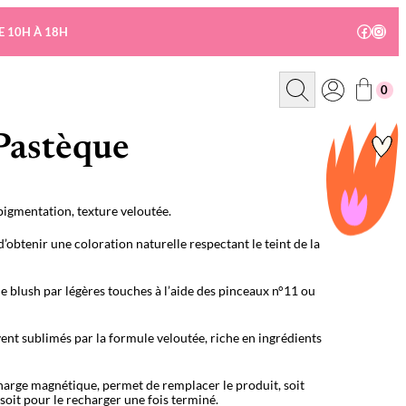
Facebo
Insta
E 10H À 18H
R
0
e
c
h
e
 Pastèque
r
c
h
e
pigmentation, texture veloutée.
’obtenir une coloration naturelle respectant le teint de la
e blush par légères touches à l’aide des pinceaux n°11 ou
ent sublimés par la formule veloutée, riche en ingrédients
harge magnétique, permet de remplacer le produit, soit
soit pour le recharger une fois terminé.