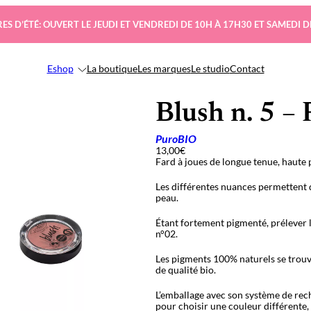
ES D’ÉTÉ: OUVERT LE JEUDI ET VENDREDI DE 10H À 17H30 ET SAMEDI D
Eshop
La boutique
Les marques
Le studio
Contact
Blush n. 5 –
PuroBIO
13,00
€
Fard à joues de longue tenue, haute 
Les différentes nuances permettent d
peau.
Étant fortement pigmenté, prélever l
n°02.
Les pigments 100% naturels se trouv
de qualité bio.
L’emballage avec son système de rec
pour choisir une couleur différente, 