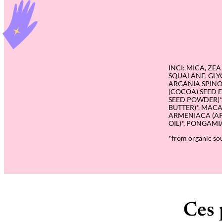
INCI: MICA, ZE
SQUALANE, GLY
ARGANIA SPINO
(COCOA) SEED 
SEED POWDER)*
BUTTER)*, MAC
ARMENIACA (APR
OIL)*, PONGAMI
*from organic so
Ces 