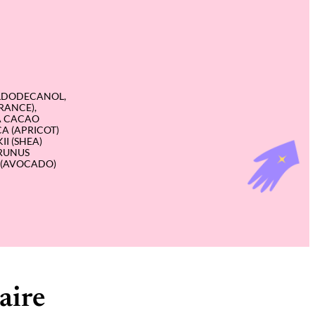
TYLDODECANOL,
RANCE),
A CACAO
A (APRICOT)
I (SHEA)
PRUNUS
A (AVOCADO)
aire