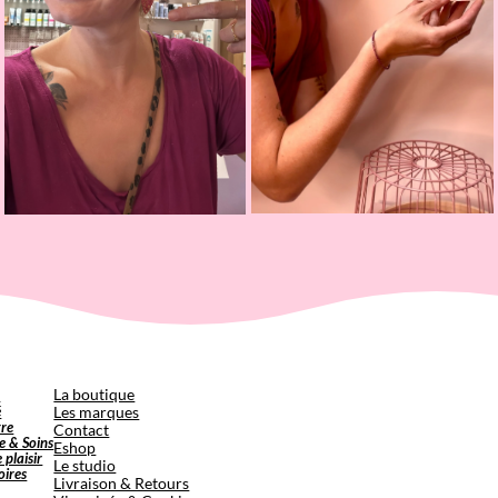
p
La boutique
é
Les marques
tre
Contact
e & Soins
Eshop
e plaisir
Le studio
oires
Livraison & Retours