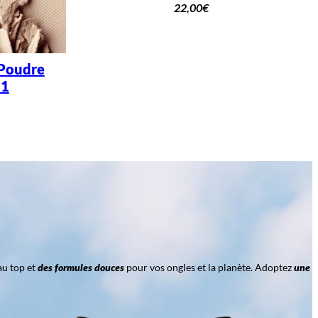
22,00
€
 Poudre
 1
au top et
des formules douces
pour vos ongles et la planète. Adoptez
une