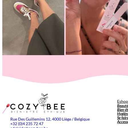
Esho
Beaut
Bien-ê
Hygièn
Se fair
Rue Des Guillemins 12, 4000 Liège / Belgique
Access
+32 (0)4 235 72 47