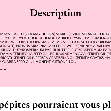
è
q
u
Description
e
A MAYS STARCH (ZEA MAYS (CORN) STARCH)*, ZINC STEARATE, OC
CERYL CAPRYLATE, TOCOPHEROL, LAUROYL LYSINE, PARFUM (FRAG
SA KERNEL OIL*, THEOBROMA CACAO SEED EXTRACT (THEOBROM
EXTRACT), PRUNUS ARMENIACA SEED POWDER (PRUNUS ARMENIAC
, SILICA, BUTYROSPERMUM PARKII BUTTER (BUTYROSPERMUM PARKI
ADAMIA TERNIFOLIA SEED OIL*, PRUNUS ARMENIACA KERNEL OIL (
ICOT) KERNEL OIL)*, PERSEA GRATISSIMA OIL (PERSEA GRATISSIM
A GLABRA SEED OIL, LIMONENE, CITRONELLOL.
urce
pépites pourraient vous pl