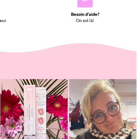
Besoin d’aide?
œur
On est là!