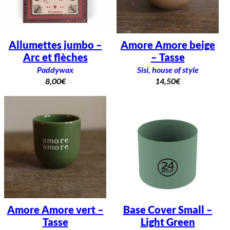
Allumettes jumbo –
Amore Amore beige
Arc et flèches
– Tasse
Paddywax
Sisi, house of style
8,00
€
14,50
€
Amore Amore vert –
Base Cover Small –
Tasse
Light Green