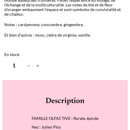
monde audelà des frontières. Faîtes l’expérience du voyage, de
l’échange et de la multiculturalité. Les notes de thé et de fleur
d’oranger embaument l’espace et sont symboles de convivialité et
de chaleur.
Notes : cardamome, concombre, gingembre,
Et bien d’autres : musc, cèdre de virginie, vanille.
En stock
q
−
+
u
a
n
t
i
t
é
Description
d
e
B
o
FAMILLE OLFACTIVE : florale, épicée
u
g
Nez : Julien Plos
i