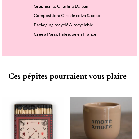
e
Graphisme: Charline Dajean
p
a
Composition: Cire de colza & coco
r
f
Packaging recyclé & recyclable
u
m
Créé à Paris, Fabriqué en France
é
e
–
O
N
D
E
U
Ces pépites pourraient vous plaire
R
B
A
I
N
E