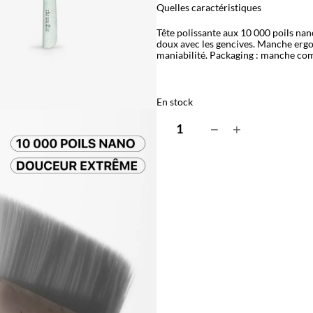
Quelles caractéristiques
Tête polissante aux 10 000 poils na
doux avec les gencives. Manche erg
maniabilité. Packaging : manche co
En stock
q
−
+
u
a
n
t
i
t
é
d
e
B
r
o
s
s
e
à