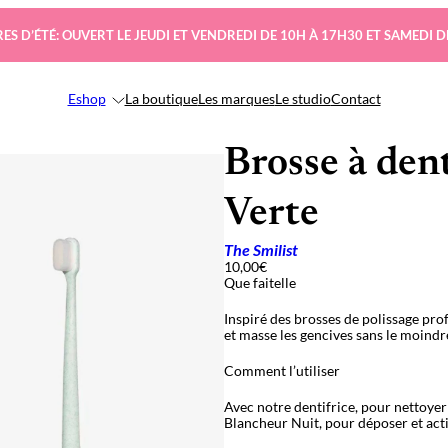
ES D’ÉTÉ: OUVERT LE JEUDI ET VENDREDI DE 10H À 17H30 ET SAMEDI D
Eshop
La boutique
Les marques
Le studio
Contact
Brosse à dent
Verte
The Smilist
10,00
€
Que faitelle
Inspiré des brosses de polissage prof
et masse les gencives sans le moindre
Comment l’utiliser
Avec notre dentifrice, pour nettoyer
Blancheur Nuit, pour déposer et activ