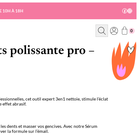
Facebo
Insta
E 10H À 18H
R
0
e
c
h
e
s polissante pro –
r
c
h
e
essionnelles, cet outil expert 3en1 nettoie, stimule l’éclat
 effet abrasif.
 les dents et masser vos gencives. Avec notre Sérum
er la formule sur l’émail.