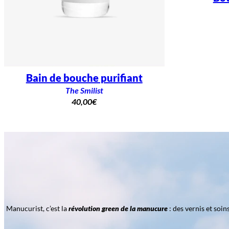
Bain de bouche purifiant
The Smilist
40,00
€
Manucurist, c’est la
révolution green de la manucure
: des vernis et soi