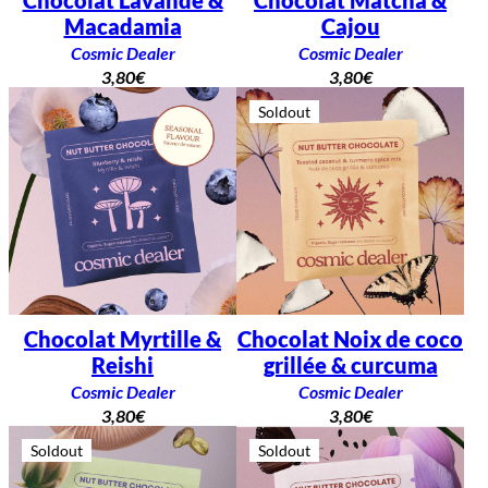
Macadamia
Cajou
Cosmic Dealer
Cosmic Dealer
3,80
€
3,80
€
Soldout
Chocolat Myrtille &
Chocolat Noix de coco
Reishi
grillée & curcuma
Cosmic Dealer
Cosmic Dealer
3,80
€
3,80
€
Soldout
Soldout