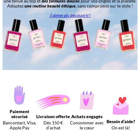
une tenue au top et
des formules douces
pour vos ongles et la planète.
Adoptez
une routine beauté éthique
, sans compromis sur le style !
J’aimerais découvrir!
Paiement
sécurisé
Livraison offerte
Achats engagés
Besoin d’aide?
Bancontact, Visa,
Dès 150 €
Consommer avec
Apple Pay
d’achat
le cœur
On est là!