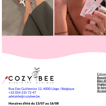
Esho
Beaut
Bien-ê
Hygièn
Se fair
Rue Des Guillemins 12, 4000 Liège / Belgique
Access
+32 (0)4 235 72 47
adelaide@cozybee.be
Horaires d’été du 13/07 au 16/08