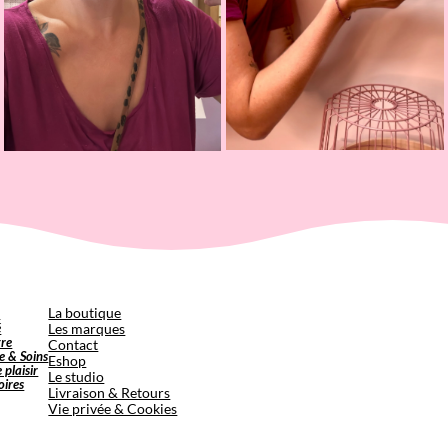
p
La boutique
é
Les marques
tre
Contact
e & Soins
Eshop
e plaisir
Le studio
oires
Livraison & Retours
Vie privée & Cookies