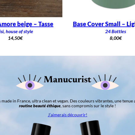
more beige – Tasse
Base Cover Small – Li
isi, house of style
24 Bottles
14,50
€
8,00
€
Manucurist
ns made in France, ultra clean et vegan. Des couleurs vibrantes, une tenue 
routine beauté éthique
, sans compromis sur le style !
J’aimerais découvrir!