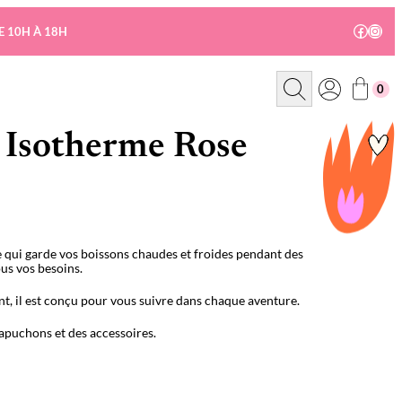
Facebo
Insta
E 10H À 18H
R
0
e
c
h
e
 Isotherme Rose
r
c
h
e
e qui garde vos boissons chaudes et froides pendant des
ous vos besoins.
, il est conçu pour vous suivre dans chaque aventure.
apuchons et des accessoires.