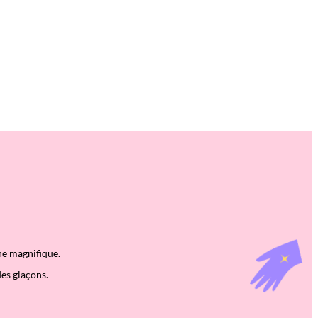
he magnifique.
des glaçons.