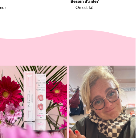
Besoin d’aide?
œur
On est là!