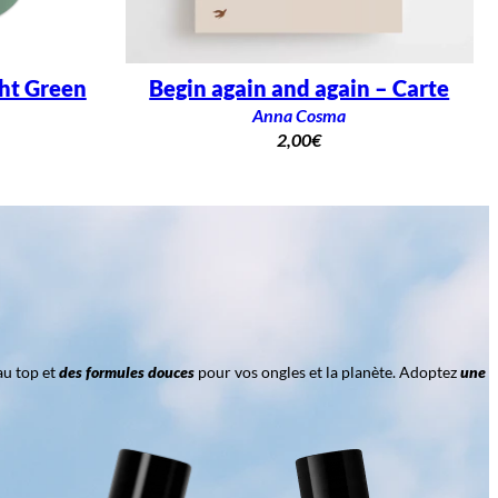
ght Green
Begin again and again – Carte
Anna Cosma
2,00
€
au top et
des formules douces
pour vos ongles et la planète. Adoptez
une