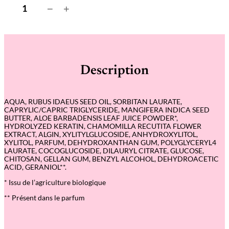
q
−
+
u
a
n
t
i
t
é
Description
d
e
C
o
AQUA, RUBUS IDAEUS SEED OIL, SORBITAN LAURATE,
c
CAPRYLIC/CAPRIC TRIGLYCERIDE, MANGIFERA INDICA SEED
k
BUTTER, ALOE BARBADENSIS LEAF JUICE POWDER*,
t
HYDROLYZED KERATIN, CHAMOMILLA RECUTITA FLOWER
a
EXTRACT, ALGIN, XYLITYLGLUCOSIDE, ANHYDROXYLITOL,
i
XYLITOL, PARFUM, DEHYDROXANTHAN GUM, POLYGLYCERYL4
l
LAURATE, COCOGLUCOSIDE, DILAURYL CITRATE, GLUCOSE,
C
CHITOSAN, GELLAN GUM, BENZYL ALCOHOL, DEHYDROACETIC
u
ACID, GERANIOL**.
r
l
* Issu de l’agriculture biologique
r
e
** Présent dans le parfum
m
e
d
y