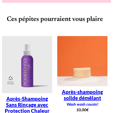
–
S
p
r
Ces pépites pourraient vous plaire
a
y
n
o
u
r
r
i
s
s
a
n
t
Après-shampoing
solide démêlant
Après-Shampoing
Wash wash cousin!
Sans Rinçage avec
10,00
€
Protection Chaleur