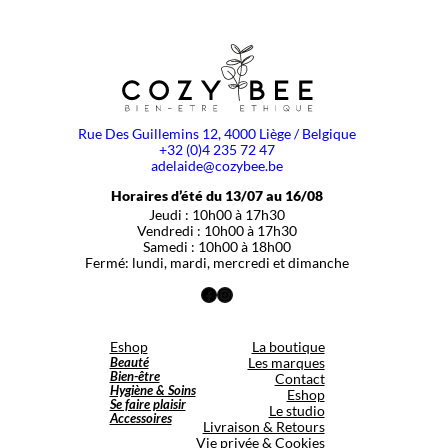
Rue Des Guillemins 12, 4000 Liège / Belgique
+32 (0)4 235 72 47
adelaide@cozybee.be
Horaires d’été du 13/07 au 16/08
Jeudi : 10h00 à 17h30
Vendredi : 10h00 à 17h30
Samedi : 10h00 à 18h00
Fermé: lundi, mardi, mercredi et dimanche
Facebook
Instagram
Eshop
La boutique
Beauté
Les marques
Bien-être
Contact
Hygiène & Soins
Eshop
Se faire plaisir
Le studio
Accessoires
Livraison & Retours
Vie privée & Cookies