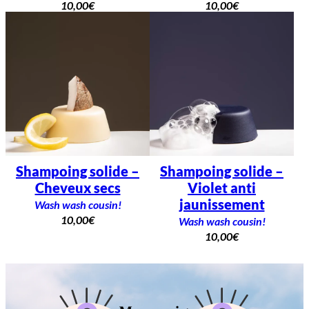
10,00
€
10,00
€
Shampoing solide –
Shampoing solide –
Cheveux secs
Violet anti
jaunissement
Wash wash cousin!
10,00
€
Wash wash cousin!
10,00
€