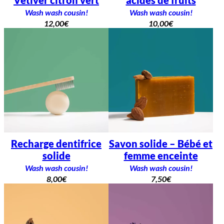
Wash wash cousin!
Wash wash cousin!
12,00
€
10,00
€
Recharge dentifrice
Savon solide – Bébé et
solide
femme enceinte
Wash wash cousin!
Wash wash cousin!
8,00
€
7,50
€