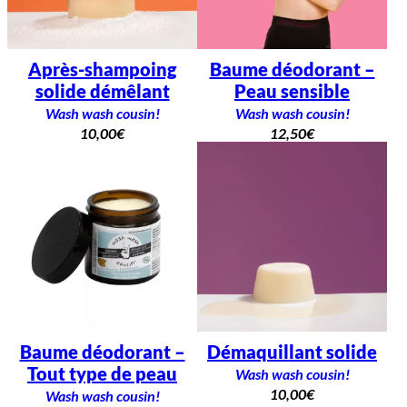
Après-shampoing
Baume déodorant –
solide démêlant
Peau sensible
Wash wash cousin!
Wash wash cousin!
10,00
€
12,50
€
Baume déodorant –
Démaquillant solide
Tout type de peau
Wash wash cousin!
10,00
€
Wash wash cousin!