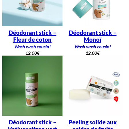
Déodorant stick –
Déodorant stick –
Fleur de coton
Monoï
Wash wash cousin!
Wash wash cousin!
12,00
€
12,00
€
Déodorant stick –
Peeling solide aux
Vetiver citron vert
acides de fruits