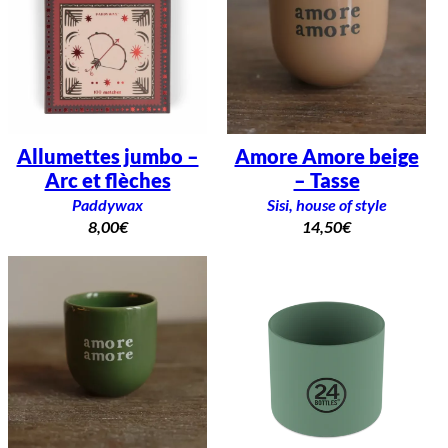
Allumettes jumbo –
Amore Amore beige
Arc et flèches
– Tasse
Paddywax
Sisi, house of style
8,00
€
14,50
€