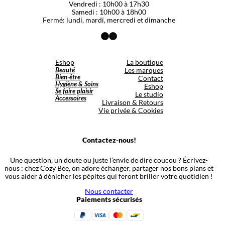
Vendredi : 10h00 à 17h30
Samedi : 10h00 à 18h00
Fermé: lundi, mardi, mercredi et dimanche
Facebook
Instagram
Eshop
La boutique
Beauté
Les marques
Bien-être
Contact
Hygiène & Soins
Eshop
Se faire plaisir
Le studio
Accessoires
Livraison & Retours
Vie privée & Cookies
Contactez-nous!
Une question, un doute ou juste l’envie de dire coucou ? Écrivez-
nous : chez Cozy Bee, on adore échanger, partager nos bons plans et
vous aider à dénicher les pépites qui feront briller votre quotidien !
Nous contacter
Paiements sécurisés