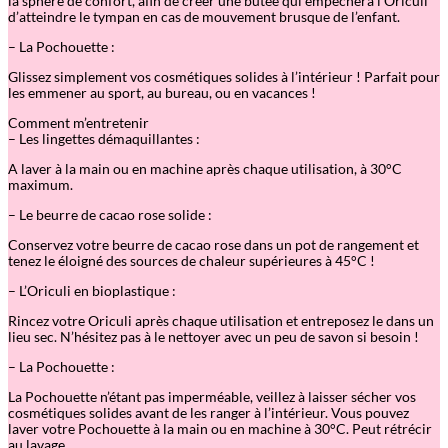
la sphère de confort, afin de créer une butée qui empêchera l’Oriculi
d’atteindre le tympan en cas de mouvement brusque de l’enfant.
– La Pochouette :
Glissez simplement vos cosmétiques solides à l’intérieur ! Parfait pour
les emmener au sport, au bureau, ou en vacances !
Comment m’entretenir
– Les lingettes démaquillantes :
A laver à la main ou en machine après chaque utilisation, à 30°C
maximum.
– Le beurre de cacao rose solide :
Conservez votre beurre de cacao rose dans un pot de rangement et
tenez le éloigné des sources de chaleur supérieures à 45°C !
– L’Oriculi en bioplastique :
Rincez votre Oriculi après chaque utilisation et entreposez le dans un
lieu sec. N’hésitez pas à le nettoyer avec un peu de savon si besoin !
– La Pochouette :
La Pochouette n’étant pas imperméable, veillez à laisser sécher vos
cosmétiques solides avant de les ranger à l’intérieur. Vous pouvez
laver votre Pochouette à la main ou en machine à 30°C. Peut rétrécir
au lavage.