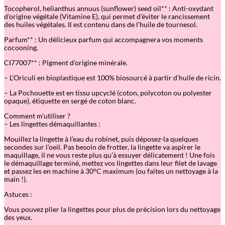
Tocopherol, helianthus annuus (sunflower) seed oil** : Anti-oxydant
d’origine végétale (Vitamine E), qui permet d’éviter le rancissement
des huiles végétales. Il est contenu dans de l’huile de tournesol.
Parfum** : Un délicieux parfum qui accompagnera vos moments
cocooning.
CI77007** : Pigment d’origine minérale.
– L’Oriculi en bioplastique est 100% biosourcé à partir d’huile de ricin.
– La Pochouette est en tissu upcyclé (coton, polycoton ou polyester
opaque), étiquette en sergé de coton blanc.
Comment m’utiliser ?
– Les lingettes démaquillantes :
Mouillez la lingette à l’eau du robinet, puis déposez-la quelques
secondes sur l’oeil. Pas besoin de frotter, la lingette va aspirer le
maquillage, il ne vous reste plus qu’à essuyer délicatement ! Une fois
le démaquillage terminé, mettez vos lingettes dans leur filet de lavage
et passez les en machine à 30°C maximum (ou faites un nettoyage à la
main !).
Astuces :
Vous pouvez plier la lingettes pour plus de précision lors du nettoyage
des yeux.