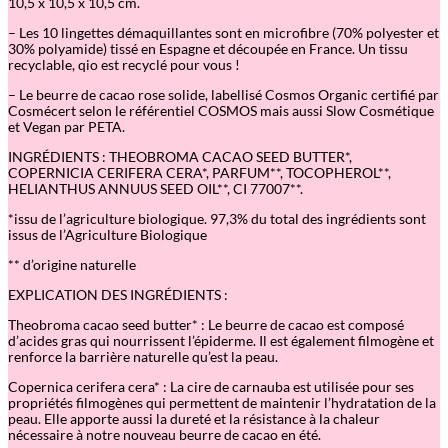
10,5 x 10,5 x 10,5 cm.
– Les 10 lingettes démaquillantes sont en microfibre (70% polyester et
30% polyamide) tissé en Espagne et découpée en France. Un tissu
recyclable, qio est recyclé pour vous !
– Le beurre de cacao rose solide, labellisé Cosmos Organic certifié par
Cosmécert selon le référentiel COSMOS mais aussi Slow Cosmétique
et Vegan par PETA.
INGRÉDIENTS : THEOBROMA CACAO SEED BUTTER*,
COPERNICIA CERIFERA CERA*, PARFUM**, TOCOPHEROL**,
HELIANTHUS ANNUUS SEED OIL**, CI 77007**.
*issu de l’agriculture biologique. 97,3% du total des ingrédients sont
issus de l’Agriculture Biologique
** d’origine naturelle
EXPLICATION DES INGRÉDIENTS :
Theobroma cacao seed butter* : Le beurre de cacao est composé
d’acides gras qui nourrissent l’épiderme. Il est également filmogène et
renforce la barrière naturelle qu’est la peau.
Copernica cerifera cera* : La cire de carnauba est utilisée pour ses
propriétés filmogènes qui permettent de maintenir l’hydratation de la
peau. Elle apporte aussi la dureté et la résistance à la chaleur
nécessaire à notre nouveau beurre de cacao en été.