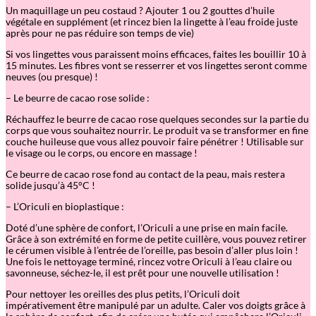
Un maquillage un peu costaud ? Ajouter 1 ou 2 gouttes d’huile
végétale en supplément (et rincez bien la lingette à l’eau froide juste
après pour ne pas réduire son temps de vie)
Si vos lingettes vous paraissent moins efficaces, faites les bouillir 10 à
15 minutes. Les fibres vont se resserrer et vos lingettes seront comme
neuves (ou presque) !
– Le beurre de cacao rose solide :
Réchauffez le beurre de cacao rose quelques secondes sur la partie du
corps que vous souhaitez nourrir. Le produit va se transformer en fine
couche huileuse que vous allez pouvoir faire pénétrer ! Utilisable sur
le visage ou le corps, ou encore en massage !
Ce beurre de cacao rose fond au contact de la peau, mais restera
solide jusqu’à 45°C !
– L’Oriculi en bioplastique :
Doté d’une sphère de confort, l’Oriculi a une prise en main facile.
Grâce à son extrémité en forme de petite cuillère, vous pouvez retirer
le cérumen visible à l’entrée de l’oreille, pas besoin d’aller plus loin !
Une fois le nettoyage terminé, rincez votre Oriculi à l’eau claire ou
savonneuse, séchez-le, il est prêt pour une nouvelle utilisation !
Pour nettoyer les oreilles des plus petits, l’Oriculi doit
impérativement être manipulé par un adulte. Caler vos doigts grâce à