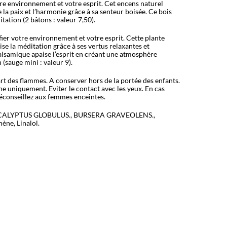
otre environnement et votre esprit. Cet encens naturel
la paix et l’harmonie grâce à sa senteur boisée. Ce bois
itation (2 bâtons : valeur 7,50).
ier votre environnement et votre esprit. Cette plante
ise la méditation grâce à ses vertus relaxantes et
alsamique apaise l’esprit en créant une atmosphère
 (sauge mini : valeur 9).
art des flammes. A conserver hors de la portée des enfants.
e uniquement. Eviter le contact avec les yeux. En cas
Déconseillez aux femmes enceintes.
UCALYPTUS GLOBULUS., BURSERA GRAVEOLENS.,
e, Linalol.