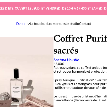
ES D’ÉTÉ: OUVERT LE JEUDI ET VENDREDI DE 10H À 17H30 ET SAMEDI D
Eshop
La boutique
Les marques
Le studio
Contact
Coffret Puri
sacrés
Sentara Holistic
46,00
€
Retrouvez dans ce coffret unique tous
et retrouver harmonie et protection
Spray Aurique Purification* : vérita
Eucalyptus et Lemongrass pour purif
l’utiliser tout autour de vous afin de
Le jus est infusé de cristaux d’hémat
bienveillance (flacon verre de 50 ml :