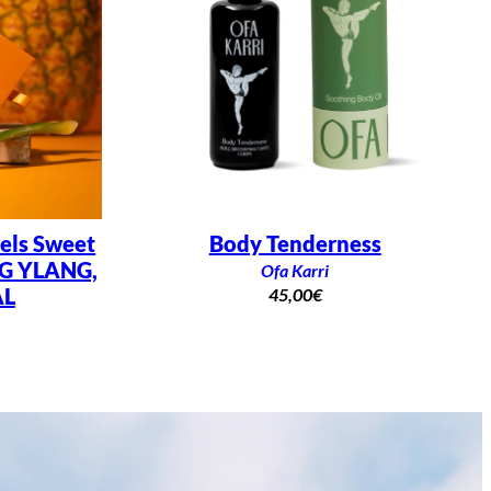
els Sweet
Body Tenderness
G YLANG,
Ofa Karri
AL
45,00
€