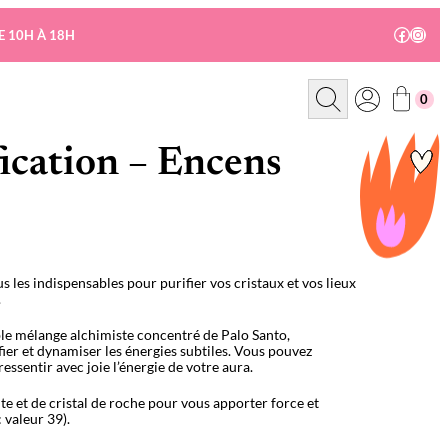
Facebo
Insta
E 10H À 18H
R
0
e
c
h
e
fication – Encens
r
c
h
e
 les indispensables pour purifier vos cristaux et vos lieux
.
ble mélange alchimiste concentré de Palo Santo,
ier et dynamiser les énergies subtiles. Vous pouvez
 ressentir avec joie l’énergie de votre aura.
ite et de cristal de roche pour vous apporter force et
 valeur 39).