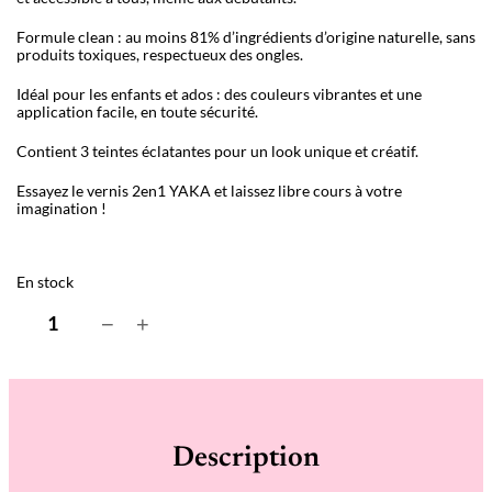
Formule clean : au moins 81% d’ingrédients d’origine naturelle, sans
produits toxiques, respectueux des ongles.
Idéal pour les enfants et ados : des couleurs vibrantes et une
application facile, en toute sécurité.
Contient 3 teintes éclatantes pour un look unique et créatif.
Essayez le vernis 2en1 YAKA et laissez libre cours à votre
imagination !
En stock
q
−
+
u
a
n
t
i
t
é
Description
d
e
C