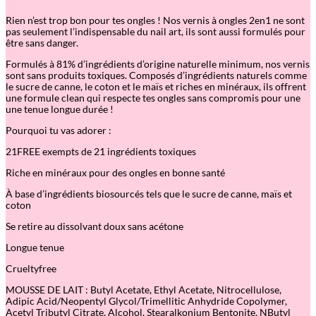
o
Rien n’est trop bon pour tes ongles ! Nos vernis à ongles 2en1 ne sont
f
pas seulement l’indispensable du nail art, ils sont aussi formulés pour
f
être sans danger.
r
e
Formulés à 81% d’ingrédients d’origine naturelle minimum, nos vernis
t
sont sans produits toxiques. Composés d’ingrédients naturels comme
v
le sucre de canne, le coton et le maïs et riches en minéraux, ils offrent
e
une formule clean qui respecte tes ongles sans compromis pour une
r
une tenue longue durée !
n
i
Pourquoi tu vas adorer :
s
à
21FREE exempts de 21 ingrédients toxiques
o
n
Riche en minéraux pour des ongles en bonne santé
g
l
À base d’ingrédients biosourcés tels que le sucre de canne, maïs et
e
coton
s
2
Se retire au dissolvant doux sans acétone
e
Longue tenue
n
1
Crueltyfree
–
J
MOUSSE DE LAIT : Butyl Acetate, Ethyl Acetate, Nitrocellulose,
u
Adipic Acid/Neopentyl Glycol/Trimellitic Anhydride Copolymer,
n
Acetyl Tributyl Citrate, Alcohol, Stearalkonium Bentonite, NButyl
g