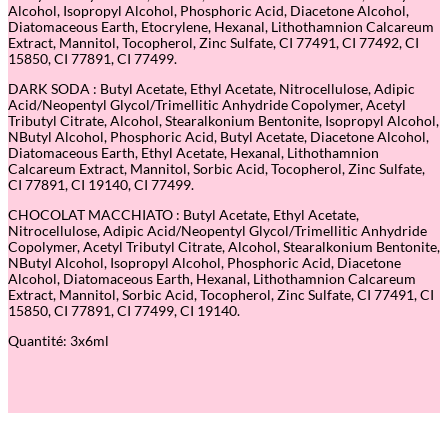
Alcohol, Isopropyl Alcohol, Phosphoric Acid, Diacetone Alcohol,
l
Diatomaceous Earth, Etocrylene, Hexanal, Lithothamnion Calcareum
e
Extract, Mannitol, Tocopherol, Zinc Sulfate, CI 77491, CI 77492, CI
F
15850, CI 77891, CI 77499.
e
v
DARK SODA : Butyl Acetate, Ethyl Acetate, Nitrocellulose, Adipic
e
Acid/Neopentyl Glycol/Trimellitic Anhydride Copolymer, Acetyl
r
Tributyl Citrate, Alcohol, Stearalkonium Bentonite, Isopropyl Alcohol,
NButyl Alcohol, Phosphoric Acid, Butyl Acetate, Diacetone Alcohol,
Diatomaceous Earth, Ethyl Acetate, Hexanal, Lithothamnion
Calcareum Extract, Mannitol, Sorbic Acid, Tocopherol, Zinc Sulfate,
CI 77891, CI 19140, CI 77499.
CHOCOLAT MACCHIATO : Butyl Acetate, Ethyl Acetate,
Nitrocellulose, Adipic Acid/Neopentyl Glycol/Trimellitic Anhydride
Copolymer, Acetyl Tributyl Citrate, Alcohol, Stearalkonium Bentonite,
NButyl Alcohol, Isopropyl Alcohol, Phosphoric Acid, Diacetone
Alcohol, Diatomaceous Earth, Hexanal, Lithothamnion Calcareum
Extract, Mannitol, Sorbic Acid, Tocopherol, Zinc Sulfate, CI 77491, CI
15850, CI 77891, CI 77499, CI 19140.
Quantité: 3x6ml