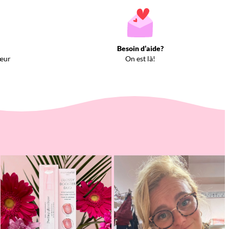
Besoin d’aide?
œur
On est là!