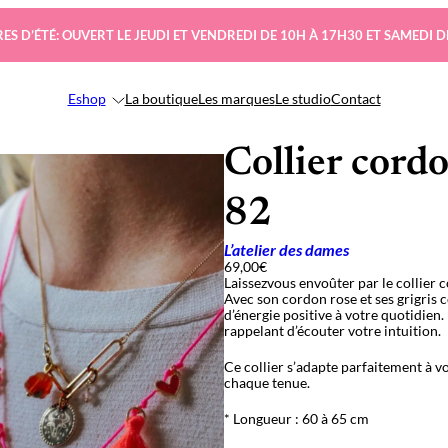
ES D’ÉTÉ: OUVERT LE JEUDI ET VENDREDI DE 10H À 17H30 ET SAMEDI D
Eshop
La boutique
Les marques
Le studio
Contact
Collier cord
82
L’atelier des dames
69,00
€
Laissezvous envoûter par le collier 
Avec son cordon rose et ses grigris c
d’énergie positive à votre quotidien.
rappelant d’écouter votre intuition.
Ce collier s’adapte parfaitement à 
chaque tenue.
* Longueur : 60 à 65 cm