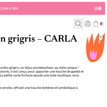
Facebo
Insta
E 10H À 18H
R
0
e
c
h
e
on grigris – CARLA
r
c
h
e
cordon grigris, un bijou portebonheur au style unique !
olorés, il est conçu pour apporter une touche de gaieté et
 La petite carte fortune ajoute une note mystique, vous
vos envies, offrant une touche bohème et symbolique à