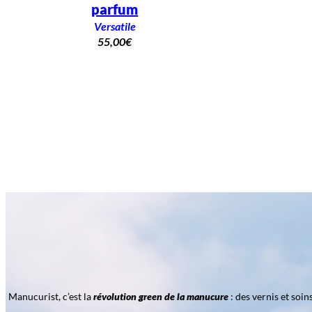
parfum
Versatile
55,00
€
Manucurist, c’est la
révolution green de la manucure
: des vernis et soi