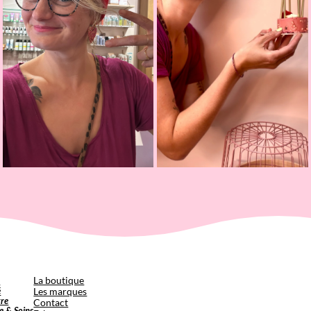
p
La boutique
é
Les marques
tre
Contact
e & Soins