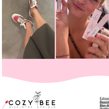
Esho
Beaut
Bien-ê
Hygièn