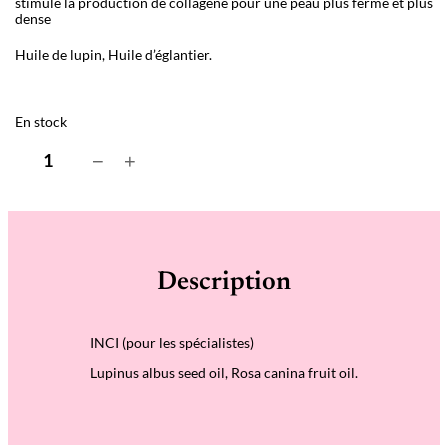
stimule la production de collagène pour une peau plus ferme et plus
dense
Huile de lupin, Huile d’églantier.
En stock
q
−
+
u
a
n
t
i
t
é
Description
d
e
C
o
INCI (pour les spécialistes)
n
c
Lupinus albus seed oil, Rosa canina fruit oil.
e
n
t
r
é