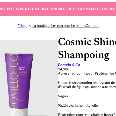
ES D’ÉTÉ: OUVERT LE JEUDI ET VENDREDI DE 10H À 17H30 ET SAMEDI D
Eshop
La boutique
Les marques
Le studio
Contact
Cosmic Shine
Shampoing
Pomelo & Co
14,90
€
AprèsShampoing pour Protéger les 
Un aprèsshampooing protégeant de la
d’extrait de figue qui donne aux ch
Vegan
95,1% d’origine naturelle
Protection contre la chaleur jusqu’