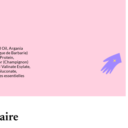
 Oil, Argania
gue de Barbarie)
Protein,
or (Champignon)
 Valinate Esylate,
Gluconate,
s essentielles
aire