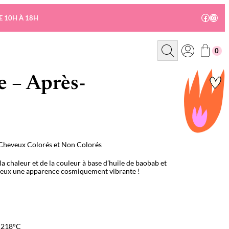
Facebo
Insta
E 10H À 18H
R
0
e
c
h
e
 – Après-
r
c
h
e
Cheveux Colorés et Non Colorés
 chaleur et de la couleur à base d’huile de baobab et
eveux une apparence cosmiquement vibrante !
à 218°C