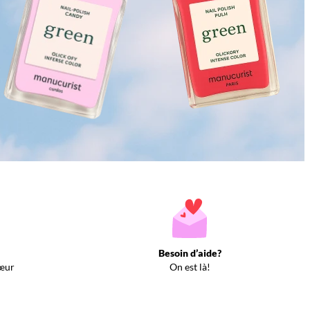
Besoin d’aide?
œur
On est là!