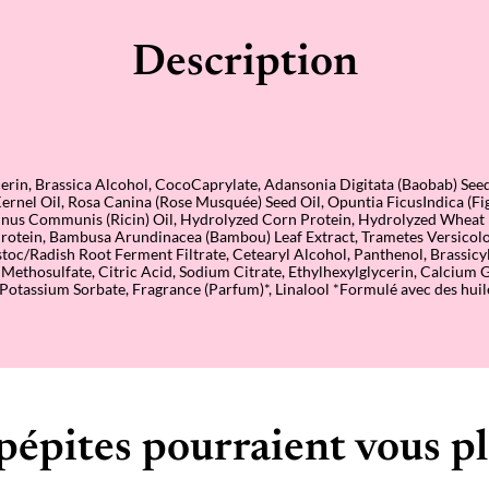
i
n
e
Description
–
A
p
r
è
s
-
S
erin, Brassica Alcohol, CocoCaprylate, Adansonia Digitata (Baobab) Seed
h
ernel Oil, Rosa Canina (Rose Musquée) Seed Oil, Opuntia FicusIndica (Fi
a
cinus Communis (Ricin) Oil, Hydrolyzed Corn Protein, Hydrolyzed Wheat 
m
rotein, Bambusa Arundinacea (Bambou) Leaf Extract, Trametes Versicol
p
toc/Radish Root Ferment Filtrate, Cetearyl Alcohol, Panthenol, Brassicyl
o
ethosulfate, Citric Acid, Sodium Citrate, Ethylhexylglycerin, Calcium 
i
otassium Sorbate, Fragrance (Parfum)*, Linalool *Formulé avec des huile
n
g
pépites pourraient vous pl