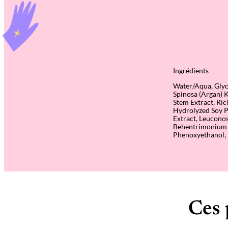
Ingrédients
Water/Aqua, Glyc
Spinosa (Argan) K
Stem Extract, Ri
Hydrolyzed Soy P
Extract, Leuconos
Behentrimonium M
Phenoxyethanol, P
Ces 