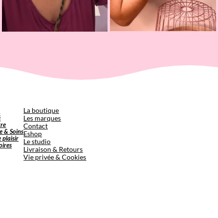
p
La boutique
é
Les marques
tre
Contact
e & Soins
Eshop
e plaisir
Le studio
oires
Livraison & Retours
Vie privée & Cookies