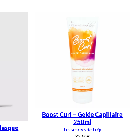
Boost Curl – Gelée Capillaire
250ml
Masque
Les secrets de Loly
23,00
€