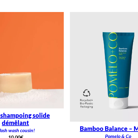
shampoing solide
démêlant
Bamboo Balance – 
ash wash cousin!
Pomelo & Co
10,00
€