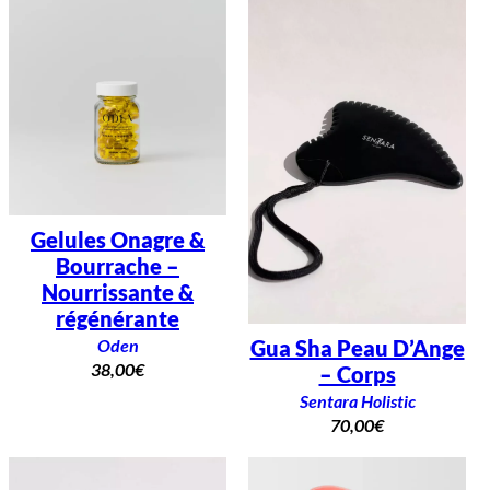
Gelules Onagre &
Bourrache –
Nourrissante &
régénérante
Oden
Gua Sha Peau D’Ange
38,00
€
– Corps
Sentara Holistic
70,00
€