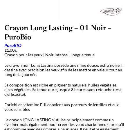
Crayon Long Lasting – 01 Noir –
PuroBio
PuroBIO
11,00
€
Crayon pour les yeux | Noir intense | Longue tenue
Le crayon noir Long Lasting possède une mine douce, extra noire. Il
dessine avec précision les yeux afin de les mettre en valeur tout au
long de la journée.
Sa composition est riche en pigments naturels, huiles végétales,
cires végétales. Sa tenue dure jusqu’à 8 heures sans retouche (test
d’efficacité).
Enrichi en vitamine E, il convient aux porteurs de lentilles et aux
yeux sensibles
Le crayon LONG LASTING s’utilise principalement comme un
eyeliner mais également pour créer des yeux charbonneux lorsqu’il
est combiné avec des ombres à paupières. Il peut être également