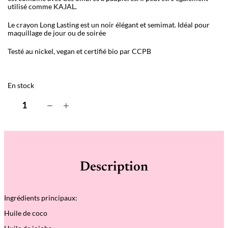
utilisé comme KAJAL.
Le crayon Long Lasting est un noir élégant et semimat. Idéal pour
maquillage de jour ou de soirée
Testé au nickel, vegan et certifié bio par CCPB
En stock
q
−
+
u
a
n
t
i
t
é
Description
d
e
C
r
Ingrédients principaux:
a
y
Huile de coco
o
n