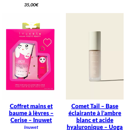
35,00
€
Coffret mains et
Comet Tail – Base
baume à lèvres –
éclairante à l’ambre
Cerise – Inuwet
blanc et acide
hyaluronique – Uoga
Inuwet