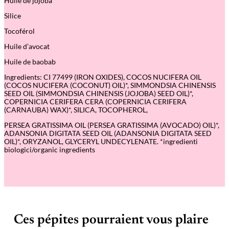
Huile de jojoba
L
o
Silice
n
g
Tocoférol
L
a
Huile d’avocat
s
t
Huile de baobab
i
Ingredients: CI 77499 (IRON OXIDES), COCOS NUCIFERA OIL
n
(COCOS NUCIFERA (COCONUT) OIL)*, SIMMONDSIA CHINENSIS
g
SEED OIL (SIMMONDSIA CHINENSIS (JOJOBA) SEED OIL)*,
–
COPERNICIA CERIFERA CERA (COPERNICIA CERIFERA
0
(CARNAUBA) WAX)*, SILICA, TOCOPHEROL,
1
N
PERSEA GRATISSIMA OIL (PERSEA GRATISSIMA (AVOCADO) OIL)*,
o
ADANSONIA DIGITATA SEED OIL (ADANSONIA DIGITATA SEED
i
OIL)*, ORYZANOL, GLYCERYL UNDECYLENATE. *ingredienti
r
biologici/organic ingredients
–
P
u
r
o
B
i
o
Ces pépites pourraient vous plaire