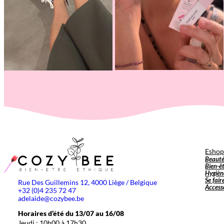
Esho
Beaut
Bien-ê
Hygièn
Se fair
Rue Des Guillemins 12, 4000 Liège / Belgique
Access
+32 (0)4 235 72 47
adelaide@cozybee.be
Horaires d’été du 13/07 au 16/08
Jeudi : 10h00 à 17h30