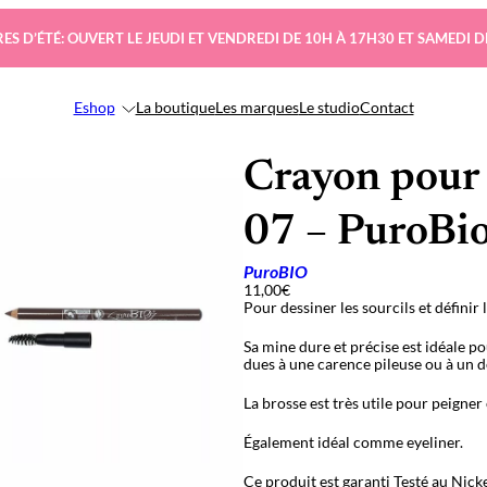
ES D’ÉTÉ: OUVERT LE JEUDI ET VENDREDI DE 10H À 17H30 ET SAMEDI D
Eshop
La boutique
Les marques
Le studio
Contact
Crayon pour 
07 – PuroBi
PuroBIO
11,00
€
Pour dessiner les sourcils et définir
Sa mine dure et précise est idéale po
dues à une carence pileuse ou à un d
La brosse est très utile pour peigner
Également idéal comme eyeliner.
Ce produit est garanti Testé au Nicke