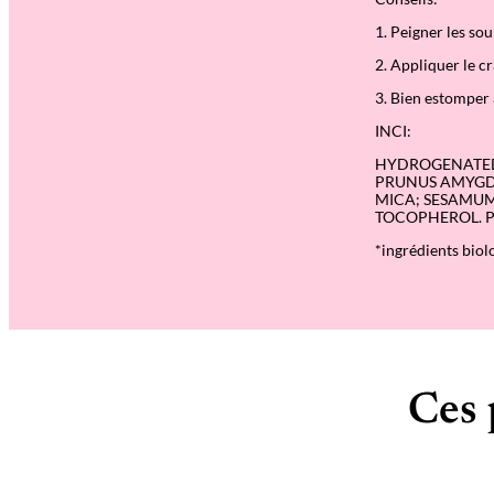
1. Peigner les sou
2. Appliquer le cr
3. Bien estomper 
INCI:
HYDROGENATED V
PRUNUS AMYGDA
MICA; SESAMUM
TOCOPHEROL. Potr
*ingrédients biol
Ces 