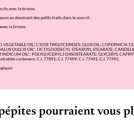
r
rcils avec la brosse.
c
i
ayon en dessinant des petits traits dans le sourcil.
l
s
avec la brosse.
a
v
e
c
EGETABLE OIL; C1018 TRIGLYCERIDES; OLUS OIL; COPERNICIA CE
b
LUS DULCIS OIL*; OCTYLDODECYL STEAROYL STEARATE; CANDELI
r
 INDICUM OIL*; POLYGLYCERYL3 DIISOSTEARATE; GLYCERYL CAPRY
o
ebbe contenere: C.I. 77891; C.I. 77499; C.I. 77491; C.I. 77492.
s
s
ogiques
e
0
7
–
P
u
r
o
pépites pourraient vous pl
B
i
o