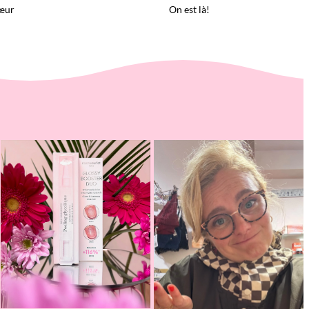
œur
On est là!