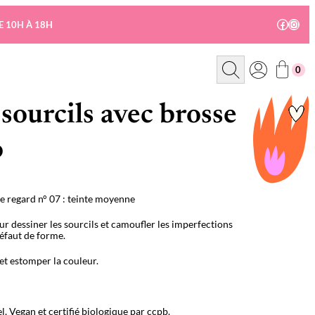
Facebo
Insta
E 10H À 18H
R
0
e
c
h
e
sourcils avec brosse
r
c
h
o
e
 le regard n° 07 : teinte moyenne
ur dessiner les sourcils et camoufler les imperfections
éfaut de forme.
 et estomper la couleur.
l, Vegan et certifié biologique par ccpb.