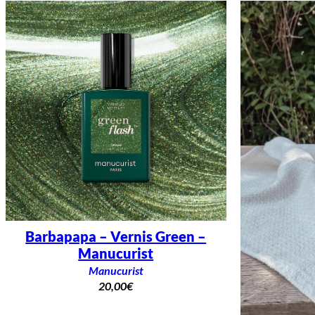
Barbapapa – Vernis Green –
Manucurist
Manucurist
20,00
€