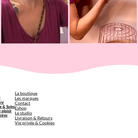
p
La boutique
é
Les marques
tre
Contact
e & Soins
Eshop
e plaisir
Le studio
oires
Livraison & Retours
Vie privée & Cookies