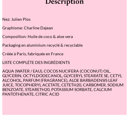
Description
d
e
C
r
Nez: Julien Plos
è
m
Graphisme: Charline Dajean
e
M
Composition: Huile de coco & aloe vera
a
i
Packaging en aluminium recyclé & recyclable
n
s
Créée à Paris, fabriquée en France
L
O
LISTE COMPLÈTE DES INGRÉDIENTS
N
G
AQUA (WATER / EAU), COCOS NUCIFERA (COCONUT) OIL,
E
GLYCERIN, OCTYLDODECANOL, GLYCERYL STEARATE SE, CETYL
C
ALCOHOL, PARFUM (FRAGRANCE), ALOE BARBADENSIS LEAF
Ô
JUICE, TOCOPHERYL ACETATE, CETETH20, CARBOMER, SODIUM
T
BENZOATE, STEARETH20, POTASSIUM SORBATE, CALCIUM
E
PANTOTHENATE, CITRIC ACID