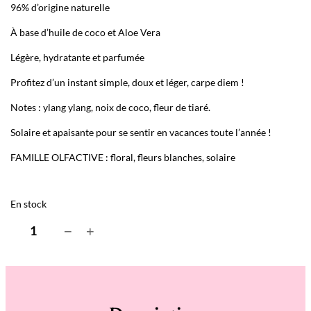
96% d’origine naturelle
À base d’huile de coco et Aloe Vera
Légère, hydratante et parfumée
Profitez d’un instant simple, doux et léger, carpe diem !
Notes : ylang ylang, noix de coco, fleur de tiaré.
Solaire et apaisante pour se sentir en vacances toute l’année !
FAMILLE OLFACTIVE : floral, fleurs blanches, solaire
En stock
q
−
+
u
a
n
t
i
t
é