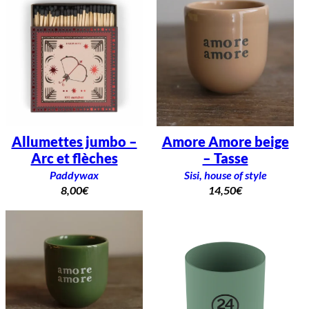
Allumettes jumbo –
Amore Amore beige
Arc et flèches
– Tasse
Paddywax
Sisi, house of style
8,00
€
14,50
€