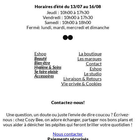
Horaires d’été du 13/07 au 16/08
Jeudi : 10h00 à 17h30
Vendredi : 10h00 à 17h30
Samedi : 10h00 à 18h00
Fermé: lundi, mardi, mercredi et dimanche
Facebook
Instagram
Eshop
La boutique
Beauté
Les marques
Bien-être
Contact
Hygiène & Soins
Eshop
Se faire plaisir
Le studio
Accessoires
Livraison & Retours
Vie privée & Cookies
Contactez-nous!
Une question, un doute ou juste l’envie de dire coucou ? Écrivez-
nous : chez Cozy Bee, on adore échanger, partager nos bons plans et
vous aider à dénicher les pépites qui feront briller votre quotidien !
Nous contacter
Paiements sécurisés