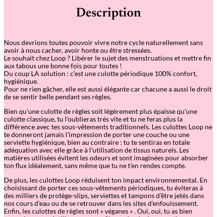
Description
Nous devrions toutes pouvoir vivre notre cycle naturellement sans
avoir à nous cacher, avoir honte ou être stressées.
Le souhait chez Loop ? Libérer le sujet des menstruations et mettre fin
aux tabous une bonne fois pour toutes !
Du coup LA solution : c’est une culotte périodique 100% confort,
hygiénique.
Pour ne rien gâcher, elle est aussi élégante car chacune a aussi le droit
de se sentir belle pendant ses règles.
Bien qu’une culotte de règles soit légèrement plus épaisse qu’une
culotte classique, tu l’oublieras très vite et tu ne feras plus la
différence avec tes sous-vêtements traditionnels. Les culottes Loop ne
te donneront jamais l’impression de porter une couche ou une
serviette hygiénique, bien au contraire : tu te sentiras en totale
adéquation avec elle grâce à l’utilisation de tissus naturels. Les
matières utilisées évitent les odeurs et sont imaginées pour absorber
ton flux idéalement, sans même que tu ne t’en rendes compte.
De plus, les culottes Loop réduisent ton impact environnemental. En
choisissant de porter ces sous-vêtements périodiques, tu éviteras à
des milliers de protège-slips, serviettes et tampons d’être jetés dans
nos cours d’eau ou de se retrouver dans les sites d’enfouissement.
Enfin, les culottes de règles sont « véganes » . Oui, oui, tu as bien