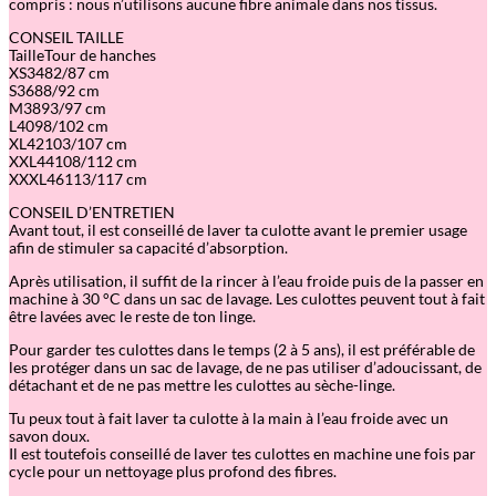
compris : nous n’utilisons aucune fibre animale dans nos tissus.
CONSEIL TAILLE
TailleTour de hanches
XS3482/87 cm
S3688/92 cm
M3893/97 cm
L4098/102 cm
XL42103/107 cm
XXL44108/112 cm
XXXL46113/117 cm
CONSEIL D’ENTRETIEN
Avant tout, il est conseillé de laver ta culotte avant le premier usage
afin de stimuler sa capacité d’absorption.
Après utilisation, il suffit de la rincer à l’eau froide puis de la passer en
machine à 30 °C dans un sac de lavage. Les culottes peuvent tout à fait
être lavées avec le reste de ton linge.
Pour garder tes culottes dans le temps (2 à 5 ans), il est préférable de
les protéger dans un sac de lavage, de ne pas utiliser d’adoucissant, de
détachant et de ne pas mettre les culottes au sèche-linge.
Tu peux tout à fait laver ta culotte à la main à l’eau froide avec un
savon doux.
Il est toutefois conseillé de laver tes culottes en machine une fois par
cycle pour un nettoyage plus profond des fibres.