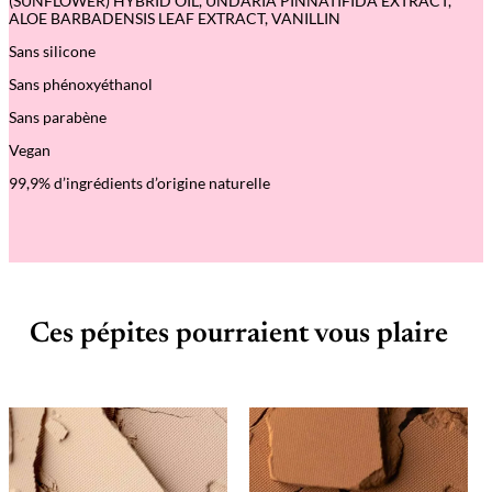
(SUNFLOWER) HYBRID OIL, UNDARIA PINNATIFIDA EXTRACT,
r
ALOE BARBADENSIS LEAF EXTRACT, VANILLIN
O
r
Sans silicone
R
o
Sans phénoxyéthanol
s
é
Sans parabène
Vegan
99,9% d’ingrédients d’origine naturelle
Ces pépites pourraient vous plaire