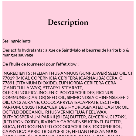
t
i
t
é
Description
d
e
F
a
Ses ingrédients
n
t
Des actifs hydratants : algue de SaintMalo et beurres de karite bio &
a
mangue sauvage
s
t
De l’huile de tournesol pour l
’
effet glow !
i
c
INGREDIENTS : HELIANTHUS ANNUUS (SUNFLOWER) SEED OIL, CI
k
77019 (MICA), COPERNICIA CERIFERA (CARNAUBA) CERA, CI
L
77891 (TITANIUM DIOXIDE), EUPHORBIA CERIFERA CERA
'
(CANDELILLA WAX), STEARYL STEARATE,
h
OLEIC/LINOLEIC/LINOLENIC POLYGLYCERIDES, RICINUS
i
COMMUNIS (CASTOR) SEED OIL, SIMMONDSIA CHINENSIS SEED
g
OIL, C912 ALKANE, COCOCAPRYLATE/CAPRATE, LECITHIN,
h
PARFUM, C1018 TRIGLYCERIDES, HYDROGENATED CASTOR OIL,
l
OCTYLDODECANOL, RHUS VERNICIFLUA PEEL WAX,
i
BUTYROSPERMUM PARKII (SHEA) BUTTER, GLYCERIN, CI 77491
g
(RED IRON OXIDE), IRVINGIA GABONENSIS KERNEL BUTTER,
h
SILICA, HYDROGENATED COCOGLYCERIDES, TOCOPHEROL,
t
CAPRYLIC/CAPRIC TRIGLYCERIDE, HELIANTHUS ANNUUS
e