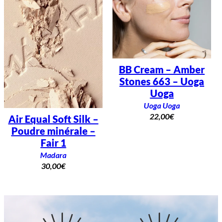
BB Cream – Amber
Stones 663 – Uoga
Uoga
Uoga Uoga
22,00
€
Air Equal Soft Silk –
Poudre minérale –
Fair 1
Madara
30,00
€