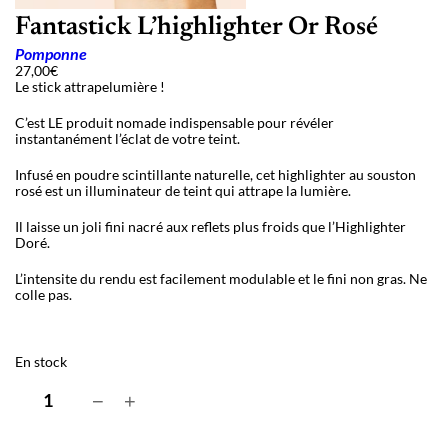
Fantastick L’highlighter Or Rosé
Pomponne
27,00
€
Le stick attrapelumière !
C’est LE produit nomade indispensable pour révéler
instantanément l’éclat de votre teint.
Infusé en poudre scintillante naturelle, cet highlighter au souston
rosé est un illuminateur de teint qui attrape la lumière.
Il laisse un joli fini nacré aux reflets plus froids que l’Highlighter
Doré.
L
’
intensite du rendu est facilement modulable et le fini non gras. Ne
colle pas.
En stock
q
−
+
u
a
n