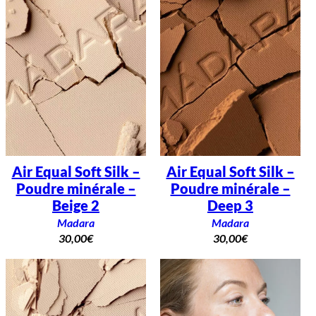
Air Equal Soft Silk –
Air Equal Soft Silk –
Poudre minérale –
Poudre minérale –
Beige 2
Deep 3
Madara
Madara
30,00
€
30,00
€