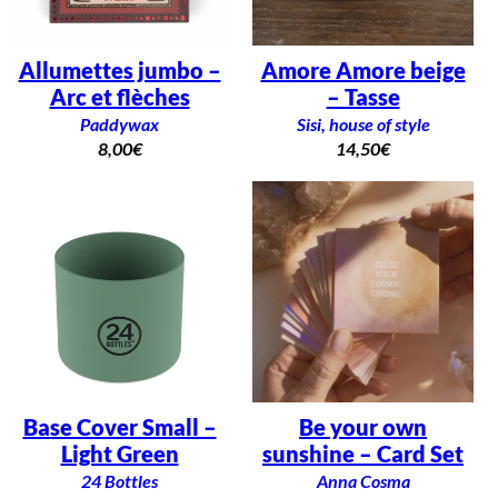
Allumettes jumbo –
Amore Amore beige
Arc et flèches
– Tasse
Paddywax
Sisi, house of style
8,00
€
14,50
€
Base Cover Small –
Be your own
Light Green
sunshine – Card Set
24 Bottles
Anna Cosma