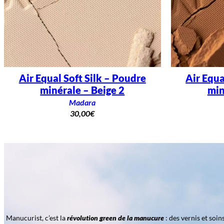
Air Equal Soft Silk – Poudre
Air Equa
minérale – Beige 2
min
Madara
30,00
€
Manucurist, c’est la
révolution green de la manucure
: des vernis et soi