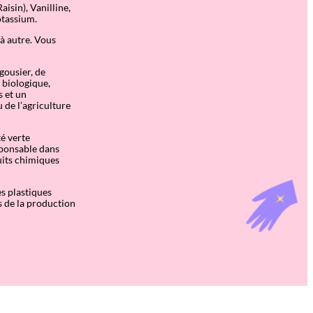
aisin), Vanilline,
otassium.
 à autre. Vous
rgousier, de
e biologique,
s et un
 de l’agriculture
té verte
sponsable dans
uits chimiques
s plastiques
s de la production