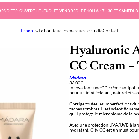
ES D’ÉTÉ: OUVERT LE JEUDI ET VENDREDI DE 10H À 17H30 ET SAMEDI D
Eshop
La boutique
Les marques
Le studio
Contact
Hyaluronic A
CC Cream – 
Madara
33,00
€
Innovation : une CC crème antipollut
pour un teint éclatant, naturel et san
Corrige toutes les imperfections du te
taches sombres. Il est scientifiquem
qu’il protège le microbiome de la pea
Avec une protection UVA/UVB à larg
hydratant, City CC est un must pour 