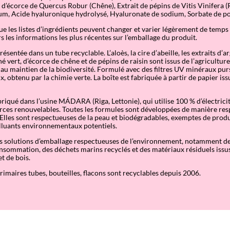
n
t d’écorce de Quercus Robur (Chêne), Extrait de pépins de Vitis Vinifera (R
um, Acide hyaluronique hydrolysé, Hyaluronate de sodium, Sorbate de p
que les listes d’ingrédients peuvent changer et varier légèrement de temps
s les informations les plus récentes sur l’emballage du produit.
ésentée dans un tube recyclable. L’aloès, la cire d’abeille, les extraits d’a
hé vert, d’écorce de chêne et de pépins de raisin sont issus de l’agricultur
 au maintien de la biodiversité. Formulé avec des filtres UV minéraux pur
 obtenu par la chimie verte. La boîte est fabriquée à partir de papier issu
briqué dans l’usine MÁDARA (Riga, Lettonie), qui utilise 100 % d’électrici
rces renouvelables. Toutes les formules sont développées de manière re
 Elles sont respectueuses de la peau et biodégradables, exemptes de prod
olluants environnementaux potentiels.
es solutions d’emballage respectueuses de l’environnement, notamment de
nsommation, des déchets marins recyclés et des matériaux résiduels issu
t de bois.
imaires tubes, bouteilles, flacons sont recyclables depuis 2006.