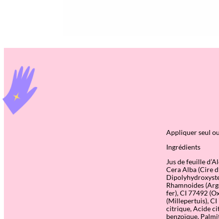
Appliquer seul ou
Ingrédients
Jus de feuille d’
Cera Alba (Cire d’
Dipolyhydroxystea
Rhamnoides (Argou
fer), CI 77492 (O
(Millepertuis), CI
citrique, Acide ci
benzoïque, Palmit