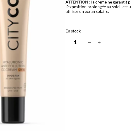
ATTENTION : la crème ne garantit p
L’exposition prolongée au soleil est
utilisez un écran solaire.
En stock
q
−
+
u
a
n
t
i
t
é
d
e
H
y
a
l
u
r
o
n
i
c