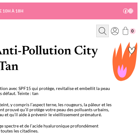
Facebo
Insta
E 10H À 18H
R
0
e
c
h
e
nti-Pollution City
r
c
h
Tan
e
ion avec SPF15 qui protège, revitalise et embellit la peau
s défaut. Teinte : tan
int, y compris l’aspect terne, les rougeurs, la pâleur et les
ent prouvé qu’il protège votre peau des polluants urbains,
u et qu’il aide à prévenir le vieillissement prématuré.
e spectre et de l’acide hyaluronique profondément
toutes les citadines.