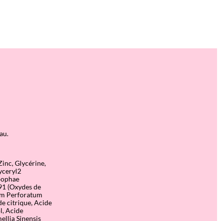
au.
Zinc, Glycérine,
lyceryl2
ppophae
491 (Oxydes de
cum Perforatum
de citrique, Acide
l, Acide
ellia Sinensis