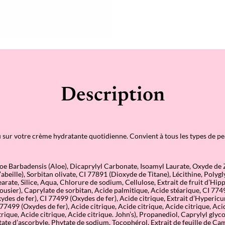
A
n
t
i
-
P
o
l
l
u
t
Description
i
o
n
C
i
t
 sur votre crème hydratante quotidienne. Convient à tous les types de pe
y
C
C
C
Aloe Barbadensis (Aloe), Dicaprylyl Carbonate, Isoamyl Laurate, Oxyde de 
r
abeille), Sorbitan olivate, CI 77891 (Dioxyde de Titane), Lécithine, Polyg
e
rate, Silice, Aqua, Chlorure de sodium, Cellulose, Extrait de fruit d’Hi
a
sier), Caprylate de sorbitan, Acide palmitique, Acide stéarique, CI 77
m
xydes de fer), CI 77499 (Oxydes de fer), Acide citrique, Extrait d’Hyperi
–
 77499 (Oxydes de fer), Acide citrique, Acide citrique, Acide citrique, Aci
T
trique, Acide citrique, Acide citrique. John’s), Propanediol, Caprylyl glyco
a
ate d’ascorbyle, Phytate de sodium, Tocophérol, Extrait de feuille de Cam