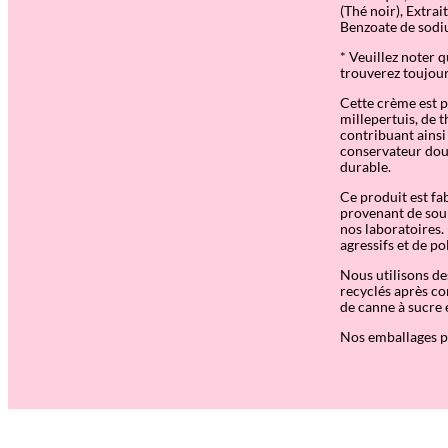
(Thé noir), Extrai
Benzoate de sodi
* Veuillez noter 
trouverez toujour
Cette crème est pr
millepertuis, de t
contribuant ainsi
conservateur doux,
durable.
Ce produit est fa
provenant de sou
nos laboratoires.
agressifs et de p
Nous utilisons d
recyclés après co
de canne à sucre e
Nos emballages pr