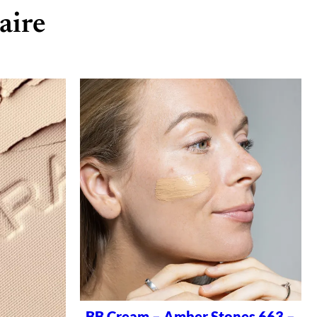
aire
BB Cream – Amber Stones 663 –