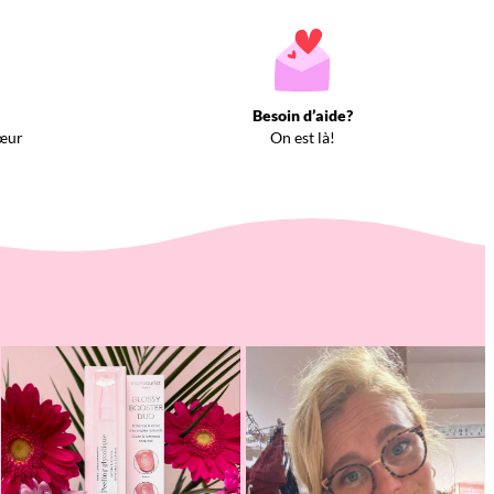
Besoin d’aide?
œur
On est là!