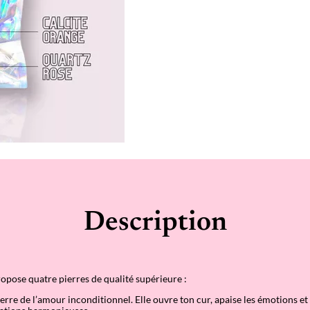
a
n
t
i
t
é
d
e
K
i
t
l
i
t
h
o
t
h
é
Description
r
a
p
i
e
"
opose quatre pierres de qualité supérieure :
A
p
erre de l’amour inconditionnel. Elle ouvre ton c
ur, apaise les
émotions et 
p