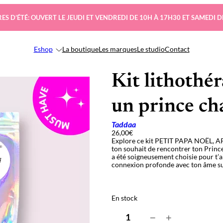
ES D’ÉTÉ: OUVERT LE JEUDI ET VENDREDI DE 10H À 17H30 ET SAMEDI D
Eshop
La boutique
Les marques
Le studio
Contact
Kit lithothé
un prince ch
Taddaa
26,00
€
Explore ce kit PETIT PAPA NOË
ton souhait de rencontrer ton Princ
a été soigneusement choisie pour t’ai
connexion profonde avec ton âme s
En stock
q
−
+
u