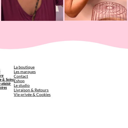
p
La boutique
é
Les marques
tre
Contact
e & Soins
Eshop
e plaisir
Le studio
oires
Livraison & Retours
Vie privée & Cookies