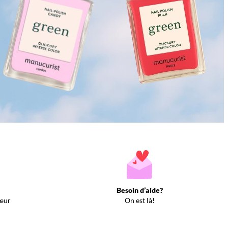
Besoin d’aide?
œur
On est là!