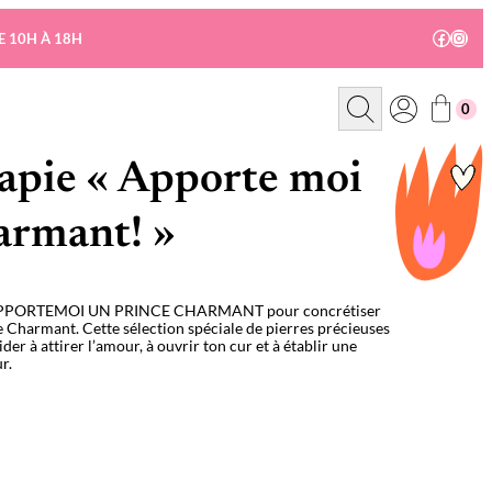
Facebo
Insta
E 10H À 18H
R
0
e
c
h
e
rapie « Apporte moi
r
c
h
armant! »
e
L, APPORTEMOI UN PRINCE CHARMANT
pour concrétiser
e Charmant. Cette sélection spéciale de pierres précieuses
der à attirer l’amour, à ouvrir ton c
ur et
à établir une
ur.