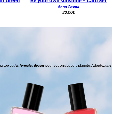
ght Green
Be your own sunshine – Card Set
Anna Cosma
20,00
€
au top et
des formules douces
pour vos ongles et la planète. Adoptez
une