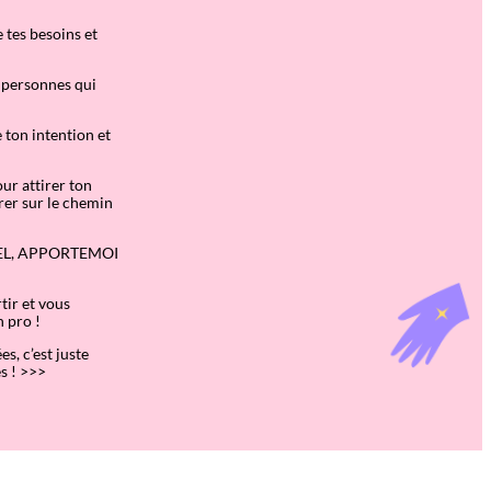
 tes besoins et
es personnes qui
e ton intention et
ur attirer ton
irer sur le chemin
ANOEL, APPORTEMOI
tir et vous
n pro !
s, c’est juste
s ! >>>