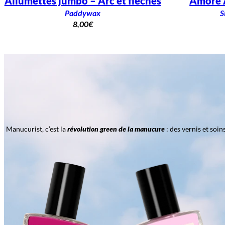
Allumettes jumbo – Arc et flèches
Amore A
Paddywax
S
8,00
€
Manucurist, c’est la
révolution green de la manucure
: des vernis et soi