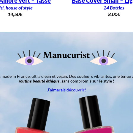
more vert – Tasse
Base Cover Small – Li
isi, house of style
24 Bottles
14,50
€
8,00
€
Manucurist
ns made in France, ultra clean et vegan. Des couleurs vibrantes, une tenue 
routine beauté éthique
, sans compromis sur le style !
J’aimerais découvrir!