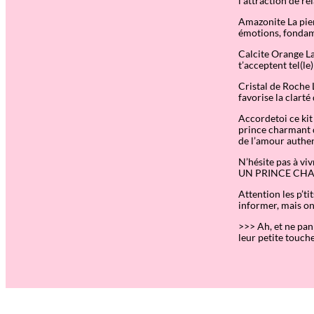
l’attraction de r
Amazonite
La pie
émotions, fondame
Calcite Orange
La
t’acceptent tel(le)
Cristal de Roche
L
favorise la clarté
Accordetoi ce kit
prince charmant da
de l’amour authe
N’hésite pas à v
UN PRINCE CHARMA
Attention les p’ti
informer, mais on
>>> Ah, et ne pani
leur petite touch