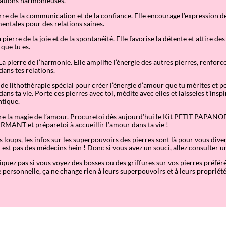
elations harmonieuses.
o
r
rre de la communication et de la confiance. Elle encourage l’expression de
t
ntales pour des relations saines.
e
m
 pierre de la joie et de la spontanéité. Elle favorise la détente et attire d
o
 que tu es.
i
a pierre de l’harmonie. Elle amplifie l’énergie des autres pierres, renforc
u
 dans tes relations.
n
p
 de lithothérapie spécial pour créer l’énergie d’amour que tu mérites et po
r
ns ta vie. Porte ces pierres avec toi, médite avec elles et laisseles t’insp
i
ntique.
n
c
ivre la magie de l’amour. Procuretoi dès aujourd’hui le Kit PETIT PAP
e
NT et préparetoi à accueillir l’amour dans ta vie !
c
h
ts loups, les infos sur les superpouvoirs des pierres sont là pour vous diver
a
 est pas des médecins hein ! Donc si vous avez un souci, allez consulter u
r
m
quez pas si vous voyez des bosses ou des griffures sur vos pierres préférée
a
e personnelle, ça ne change rien à leurs superpouvoirs et à leurs propriété
n
t
!
"