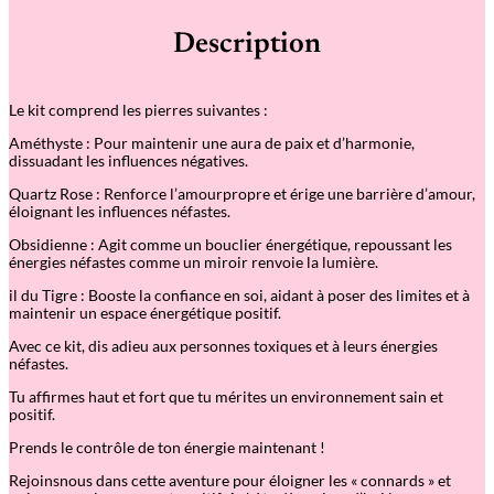
Description
Le kit comprend les pierres suivantes :
Améthyste
: Pour maintenir une aura de paix et d
’
harmonie,
dissuadant les influences négatives.
Quartz Rose
: Renforce l’amourpropre et érige une barrière d’amour,
éloignant les influences néfastes.
Obsidienne
: Agit comme un bouclier énergétique, repoussant les
énergies néfastes comme un miroir renvoie la lumière.
il du Tigre
: Booste la confiance en soi, aidant
à poser des limites et à
maintenir un espace énergétique positif.
Avec ce kit, dis adieu aux personnes toxiques et à leurs énergies
néfastes.
Tu affirmes haut et fort que tu mérites un environnement sain et
positif.
Prends le contrôle de ton énergie maintenant !
Rejoinsnous dans cette aventure pour éloigner les « connards » et