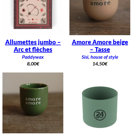
Allumettes jumbo –
Amore Amore beige
Arc et flèches
– Tasse
Paddywax
Sisi, house of style
8,00
€
14,50
€