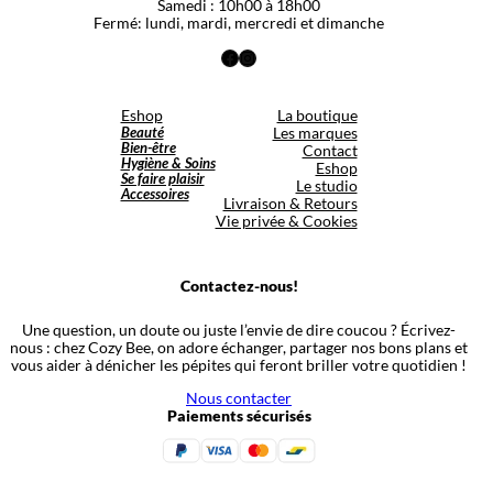
Samedi : 10h00 à 18h00
Fermé: lundi, mardi, mercredi et dimanche
Facebook
Instagram
Eshop
La boutique
Beauté
Les marques
Bien-être
Contact
Hygiène & Soins
Eshop
Se faire plaisir
Le studio
Accessoires
Livraison & Retours
Vie privée & Cookies
Contactez-nous!
Une question, un doute ou juste l’envie de dire coucou ? Écrivez-
nous : chez Cozy Bee, on adore échanger, partager nos bons plans et
vous aider à dénicher les pépites qui feront briller votre quotidien !
Nous contacter
Paiements sécurisés