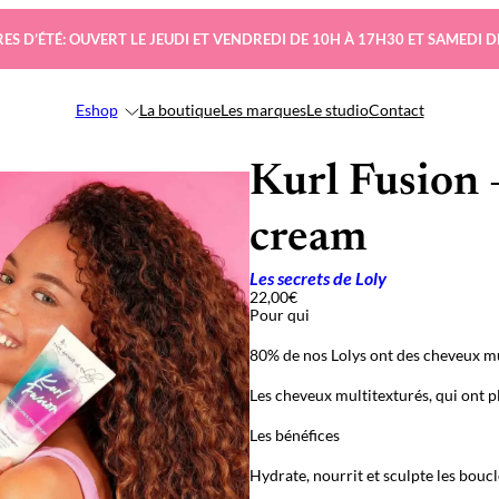
ES D’ÉTÉ: OUVERT LE JEUDI ET VENDREDI DE 10H À 17H30 ET SAMEDI D
Eshop
La boutique
Les marques
Le studio
Contact
Kurl Fusion 
cream
Les secrets de Loly
22,00
€
Pour qui
80% de nos Lolys ont des cheveux mu
Les cheveux multitexturés, qui ont p
Les bénéfices
Hydrate, nourrit et sculpte les boucl