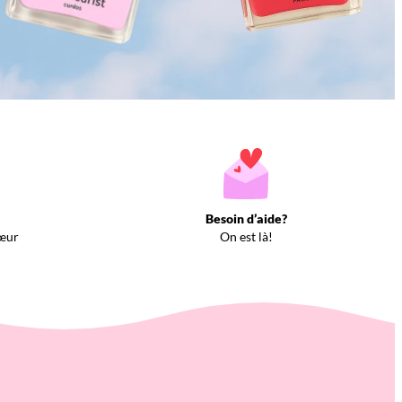
Besoin d’aide?
œur
On est là!