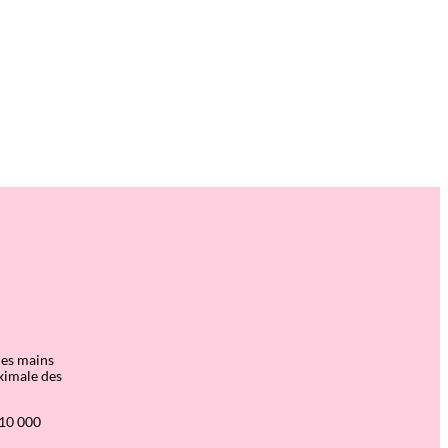
les mains
ximale des
 10 000