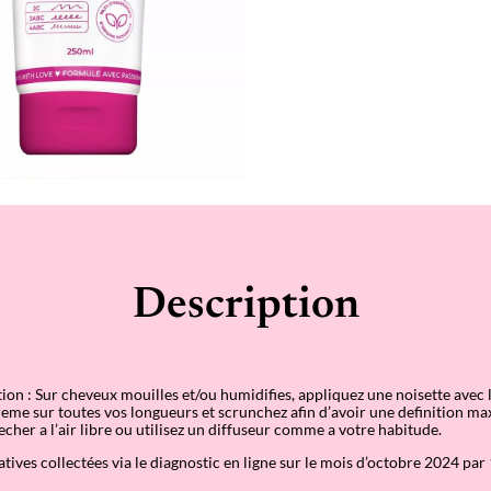
M
u
l
t
i
t
e
x
t
u
r
e
s
g
e
l
c
Description
r
e
a
m
ation
: Sur cheveux mouilles et/ou humidifies, appliquez une noisette avec 
eme sur toutes vos longueurs et scrunchez afin d
’
avoir une definition ma
echer a l
’
air libre ou utilisez un diffuseur comme a votre habitude.
tives collectées via le diagnostic en ligne sur le mois d’octobre 2024 par