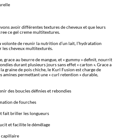
urelle
ons avoir différentes textures de cheveux et que leurs
cree ce gel creme multitextures.
 volonte de reunir la nutrition d’un lait, l’hydratation
ur les cheveux multitexturés.
e, grace au beurre de mangue, et « gummy » definit, nourrit
bondies durant plusieurs jours sans effet « carton ». Grace a
la graine de pois chiche, le Kurl Fusion est charge de
s amines permettant une « curl retention » durable,
enir des boucles définies et rebondies
rmation de fourches
t fait briller les longueurs
cit et facilite le démêlage
 capillaire