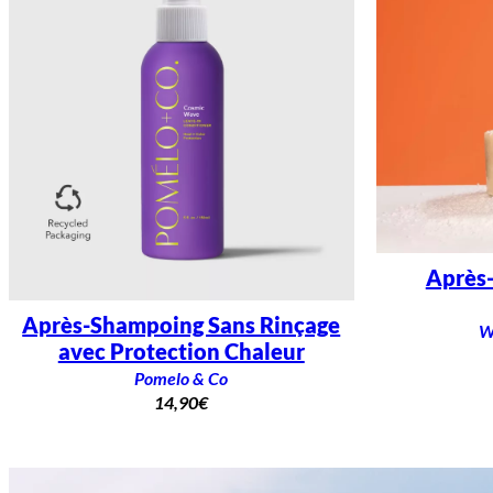
Après-
Après-Shampoing Sans Rinçage
W
avec Protection Chaleur
Pomelo & Co
14,90
€