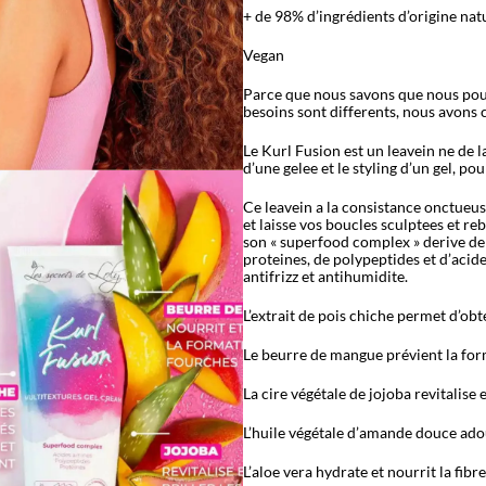
+ de 98% d’ingrédients d’origine nat
Vegan
Parce que nous savons que nous pouv
besoins sont differents, nous avons 
Le Kurl Fusion est un leavein ne de la
d’une gelee et le styling d’un gel, po
Ce leavein a la consistance onctueus
et laisse vos boucles sculptees et re
son « superfood complex » derive de 
proteines, de polypeptides et d
’
acide
antifrizz et antihumidite.
L’extrait de pois chiche permet d
’
obt
Le beurre de mangue prévient la fo
La cire végétale de jojoba revitalise e
L’huile végétale d’amande douce adou
L’aloe vera hydrate et nourrit la fibre