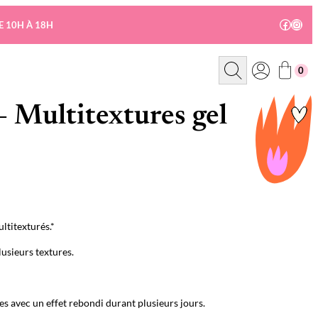
Facebo
Insta
E 10H À 18H
R
0
e
c
h
e
– Multitextures gel
r
c
h
e
ltitexturés.*
lusieurs textures.
es avec un effet rebondi durant plusieurs jours.