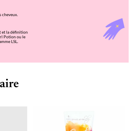
os cheveux.
 et la définition
rl Potion ou le
 gamme LSL.
aire