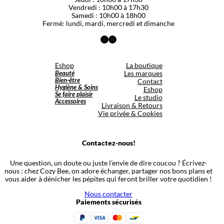
Vendredi : 10h00 à 17h30
Samedi : 10h00 à 18h00
Fermé: lundi, mardi, mercredi et dimanche
Facebook
Instagram
Eshop
La boutique
Beauté
Les marques
Bien-être
Contact
Hygiène & Soins
Eshop
Se faire plaisir
Le studio
Accessoires
Livraison & Retours
Vie privée & Cookies
Contactez-nous!
Une question, un doute ou juste l’envie de dire coucou ? Écrivez-
nous : chez Cozy Bee, on adore échanger, partager nos bons plans et
vous aider à dénicher les pépites qui feront briller votre quotidien !
Nous contacter
Paiements sécurisés