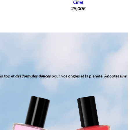
Cîme
29,00
€
au top et
des formules douces
pour vos ongles et la planète. Adoptez
une