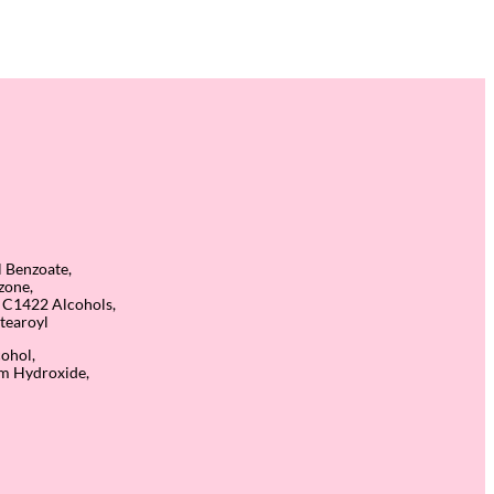
 Benzoate,
zone,
, C1422 Alcohols,
tearoyl
cohol,
um Hydroxide,