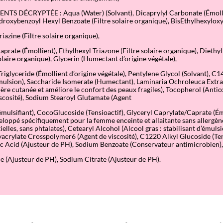
NTS DÉCRYPTÉE : Aqua (Water) (Solvant), Dicaprylyl Carbonate (Émolli
roxybenzoyl Hexyl Benzoate (Filtre solaire organique), BisEthylhexylox
azine (Filtre solaire organique),
rate (Émollient), Ethylhexyl Triazone (Filtre solaire organique), Dieth
solaire organique), Glycerin (Humectant d’origine végétale),
riglyceride (Émollient d’origine végétale), Pentylene Glycol (Solvant), C
émulsion), Saccharide Isomerate (Humectant), Laminaria Ochroleuca Extra
rière cutanée et améliore le confort des peaux fragiles), Tocopherol (Anti
scosité), Sodium Stearoyl Glutamate (Agent
émulsifiant), CocoGlucoside (Tensioactif), Glyceryl Caprylate/Caprate (É
loppé spécifiquement pour la femme enceinte et allaitante sans allergène
ielles, sans phtalates), Cetearyl Alcohol (Alcool gras : stabilisant d’émuls
yacrylate Crosspolymer6 (Agent de viscosit
é), C1220 Alkyl Glucoside (Ten
ric Acid (Ajusteur de PH), Sodium Benzoate (Conservateur antimicrobien),
 (Ajusteur de PH), Sodium Citrate (Ajusteur de PH).