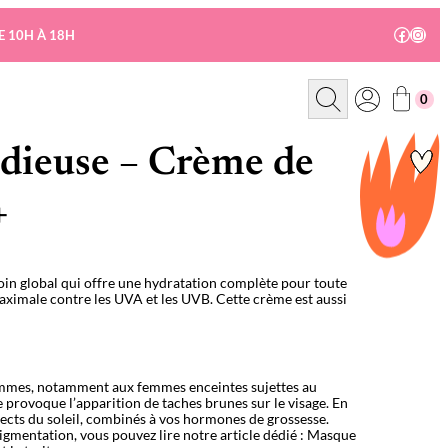
Facebo
Insta
E 10H À 18H
R
0
e
c
h
e
dieuse – Crème de
r
c
h
+
e
in global qui offre une hydratation complète pour toute
aximale contre les UVA et les UVB. Cette crème est aussi
femmes, notamment aux femmes enceintes sujettes au
rovoque l’apparition de taches brunes sur le visage. En
irects du soleil, combinés à vos hormones de grossesse.
igmentation, vous pouvez lire notre article dédié : Masque