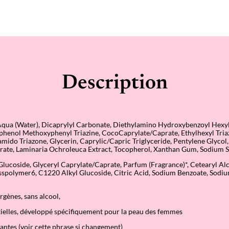
d
e
J
o
u
r
S
P
F
5
Description
0
+
ua (Water), Dicaprylyl Carbonate, Diethylamino Hydroxybenzoyl Hexyl
phenol Methoxyphenyl Triazine, CocoCaprylate/Caprate, Ethylhexyl Tria
mido Triazone, Glycerin, Caprylic/Capric Triglyceride, Pentylene Glycol
rate, Laminaria Ochroleuca Extract, Tocopherol, Xanthan Gum, Sodium S
lucoside, Glyceryl Caprylate/Caprate, Parfum (Fragrance)*, Cetearyl Al
sspolymer6, C1220 Alkyl Glucoside, Citric Acid, Sodium Benzoate, Sodi
rgènes, sans alcool,
tielles, développé spécifiquement pour la peau des femmes
tantes (voir cette phrase si changement)