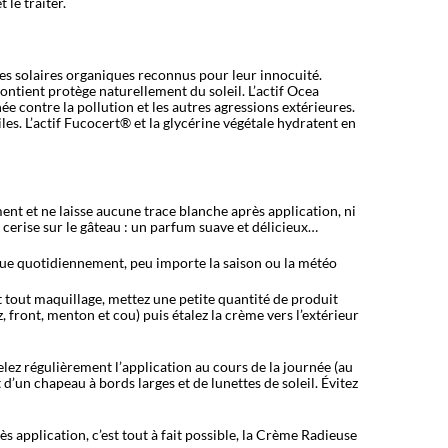
 le traiter.
es solaires organiques reconnus pour leur innocuité.
contient protège naturellement du soleil. L’actif Ocea
e contre la pollution et les autres agressions extérieures.
iles. L’actif Fucocert® et la glycérine végétale hydratent en
nt et ne laisse aucune trace blanche après application, ni
a cerise sur le gâteau : un parfum suave et délicieux…
ue quotidiennement, peu importe la saison ou la météo
tout maquillage, mettez une petite quantité de produit
, front, menton et cou) puis étalez la crème vers l’extérieur
elez régulièrement l’application au cours de la journée (au
d’un chapeau à bords larges et de lunettes de soleil. Évitez
s application, c’est tout à fait possible, la Crème Radieuse