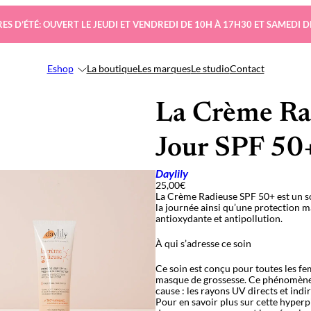
ES D’ÉTÉ: OUVERT LE JEUDI ET VENDREDI DE 10H À 17H30 ET SAMEDI D
Eshop
La boutique
Les marques
Le studio
Contact
La Crème Ra
Jour SPF 50
Daylily
25,00
€
La Crème Radieuse SPF 50+ est un so
la journée ainsi qu’une protection m
antioxydante et antipollution.
À qui s’adresse ce soin
Ce soin est conçu pour toutes les 
masque de grossesse. Ce phénomène p
cause : les rayons UV directs et ind
Pour en savoir plus sur cette hyperp