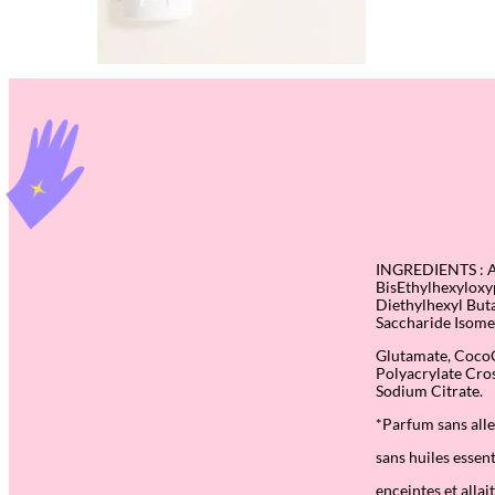
INGREDIENTS : Aq
BisEthylhexyloxy
Diethylhexyl Buta
Saccharide Isome
Glutamate, CocoG
Polyacrylate Cro
Sodium Citrate.
*Parfum sans alle
sans huiles essen
enceintes et allai