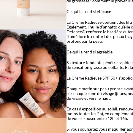
de grossesse : comment le prévenir et
Ce qui la rend si efficace
La Crème Radieuse contient des filtr
Également, l’huile d’annatto qu’elle 
Defence® renforce la barrière cutané
Il améliore le confort des peaux frag
profondeur la peau.
Ce qui la rend si agréable
Sa texture fondante pénètre rapideme
de sensation grasse ou collante. Et l
La Crème Radieuse SPF 50+ s’appliq
Chaque matin sur peau propre avant 
sur chaque zone du visage (joues, nez
du visage et vers le haut.
En cas d’exposition au soleil, renouv
moins toutes les 2h), en complément 
de vous exposer entre 12h et 16h.
Si vous souhaitez vous maquiller aprè