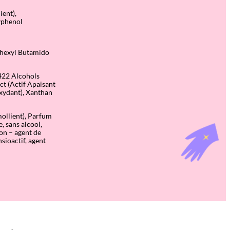
ent),
yphenol
ylhexyl Butamido
1422 Alcohols
ct (Actif Apaisant
oxydant), Xanthan
mollient), Parfum
, sans alcool,
ion
– agent de
sioactif, agent