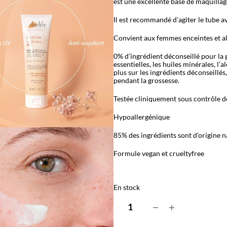
est une excellente base de maquillag
Il est recommandé d’agiter le tube av
Convient aux femmes enceintes et al
0% d’ingrédient déconseillé pour la g
essentielles, les huiles minérales, l’
plus sur les ingrédients déconseillés
pendant la grossesse.
Testée cliniquement sous contrôle 
Hypoallergénique
85% des ingrédients sont d’origine n
Formule vegan et crueltyfree
En stock
q
−
+
u
a