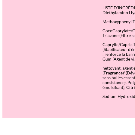
LISTE D’INGRÉDIE
Diethylamino Hyd
Methoxyphenyl Tri
CocoCaprylate/Cap
Triazone (Filtre 
Caprylic/Capric T
(Stabilisateur d’
: renforce la bar
Gum (Agent de vi
nettoyant, agent 
(Fragrance)*(Déve
sans huiles essent
consistance), Pol
émulsifiant), Cit
Sodium Hydroxide