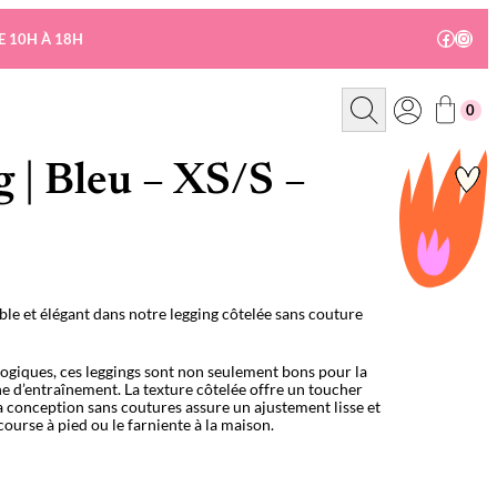
Facebo
Insta
E 10H À 18H
R
0
e
c
h
e
 | Bleu – XS/S –
r
c
h
e
le et élégant dans notre legging côtelée sans couture
logiques, ces leggings sont non seulement bons pour la
ne d’entraînement. La texture côtelée offre un toucher
la conception sans coutures assure un ajustement lisse et
course à pied ou le farniente à la maison.