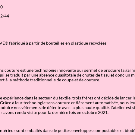
40
42/44
E® fabriqué à partir de bouteilles en plastique recyclées
ns couture est une technologie innovante qui permet de produire la garn
ce qui se traduit par une absence quasitotale de chutes de tissu et donc un
rt à la méthode traditionnelle de coupe et de couture.
 expérience dans le secteur du textile, trois frères ont décidé de lancer l
Grâce à leur technologie sans couture entièrement automatisée, nous leu
duire nos vêtements de détente avec la plus haute qualité. L’atelier est s
ur avons rendu visite pour la dernière fois en octobre 2021.
intérieur sont emballés dans de petites enveloppes compostables et biod