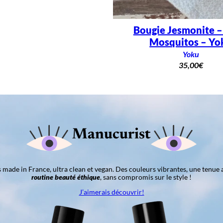
Bougie Jesmonite 
Mosquitos – Yo
Yoku
35,00
€
Manucurist
ns made in France, ultra clean et vegan. Des couleurs vibrantes, une tenue 
routine beauté éthique
, sans compromis sur le style !
J’aimerais découvrir!