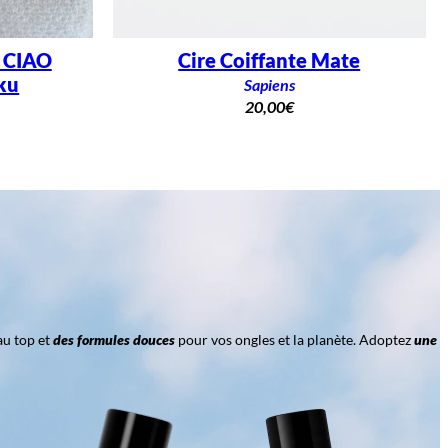
– CIAO
Cire Coiffante Mate
ku
Sapiens
20,00
€
au top et
des formules douces
pour vos ongles et la planète. Adoptez
une