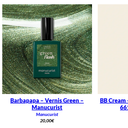
Barbapapa – Vernis Green –
BB Cream 
Manucurist
66
Manucurist
20,00
€