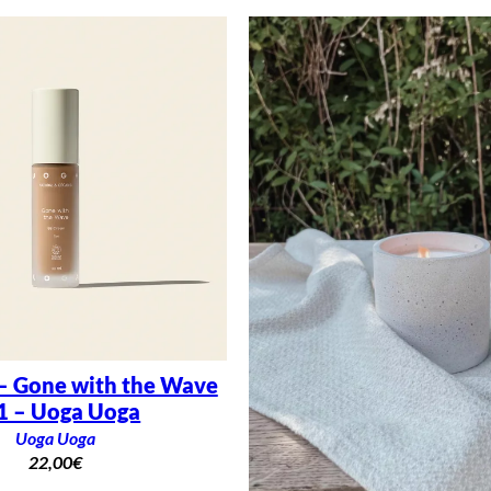
– Gone with the Wave
1 – Uoga Uoga
Uoga Uoga
22,00
€