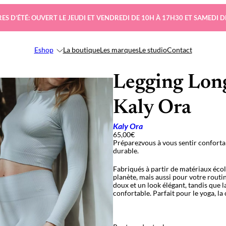
ES D’ÉTÉ: OUVERT LE JEUDI ET VENDREDI DE 10H À 17H30 ET SAMEDI D
Eshop
La boutique
Les marques
Le studio
Contact
Legging Long
Kaly Ora
Kaly Ora
65,00
€
Préparezvous à vous sentir confortab
durable.
Fabriqués à partir de matériaux éco
planète, mais aussi pour votre routi
doux et un look élégant, tandis que 
confortable. Parfait pour le yoga, la 