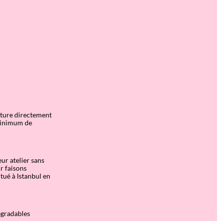
iture directement
 minimum de
eur atelier sans
r faisons
itué à Istanbul en
égradables