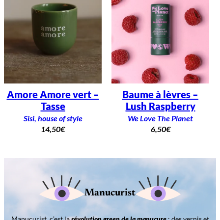
Amore Amore vert –
Baume à lèvres –
Tasse
Lush Raspberry
Sisi, house of style
We Love The Planet
14,50
€
6,50
€
Manucurist
Manucurist, c’est la
révolution green de la manucure
: des vernis et