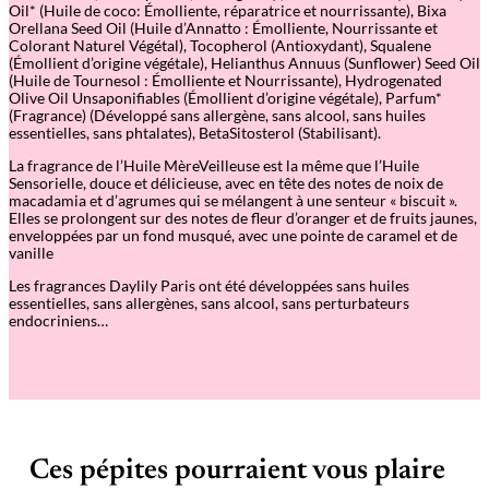
Oil* (Huile de coco: Émolliente, réparatrice et nourrissante), Bixa
Orellana Seed Oil (Huile d’Annatto : Émolliente, Nourrissante et
Colorant Naturel Végétal), Tocopherol (Antioxydant), Squalene
(Émollient d’origine végétale), Helianthus Annuus (Sunflower) Seed Oil
(Huile de Tournesol : Émolliente et Nourrissante), Hydrogenated
Olive Oil Unsaponifiables (Émollient d’origine végétale), Parfum*
(Fragrance) (Développé sans allergène, sans alcool, sans huiles
essentielles, sans phtalates), BetaSitosterol (Stabilisant).
La fragrance de l’Huile MèreVeilleuse est la même que l’Huile
Sensorielle, douce et délicieuse, avec en tête des notes de noix de
macadamia et d’agrumes qui se mélangent à une senteur « biscuit ».
Elles se prolongent sur des notes de fleur d’oranger et de fruits jaunes,
enveloppées par un fond musqué, avec une pointe de caramel et de
vanille
Les fragrances Daylily Paris ont été développées sans huiles
essentielles, sans allergènes, sans alcool, sans perturbateurs
endocriniens…
Ces pépites pourraient vous plaire