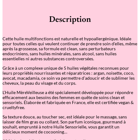
i
t
é
Description
d
e
L
'
Cette huile multifonctions est naturelle et hypoallergénique. Idéale
H
pour toutes celles qui veulent continuer de prendre soin d’elles, même
u
après la grossesse, sa formule est clean, sans perturbateurs
i
endocriniens, sans huiles minérales, sans alcool, sans huiles
l
essentielles ni autres substances controversées.
e
M
Grâce à un complexe unique de 5 huiles végétales reconnues pour
è
leurs propriétés nourrissantes et réparatrices : argan, noisette, coco,
r
avocat, macadamia, ce soin va permettre d’adoucir et de sublimer les
e
cheveux, la peau du visage et du corps.
-
V
L’Huile MèreVeilleuse a été spécialement développée pour répondre
e
efficacement aux besoins des femmes en quête de soins clean et
i
sensoriels. Élaborée et fabriquée en France, elle est certifiée vegan &
l
crueltyfree.
l
e
Sa texture douce, au toucher sec, est idéale pour le massage, sans
u
laisser de film gras ou collant. Son parfum iconique, gourmand à
s
souhait, emprunté à notre Huile Sensorielle, vous garantit un
e
délicieux moment de cocooning…
M
u