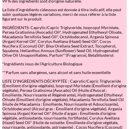
99 % des ingrédients sont d’origine naturelle.
l
t
La liste d’ingrédients cidessous est donnée à titre indicatif, elle peut
i
subir quelques légères variations, merci de vous référer à la liste
-
figurant sur le produit.
f
o
INGRÉDIENTS: Caprylic/Capric Triglyceride, Isopropyl Myristate,
n
Persea Gratissima (Avocado) Oil*, Hydrogenated Ethylhexyl Olivate,
c
Macadamia Ternifolia Seed Oil*, Octyldodecanol, Argania Spinosa
t
(Argan) Kernel Oil*, Corylus Avellana (Hazel) Seed Oil*, Cocos
i
Nucifera (Coconut) Oil*, Bixa Orellana Seed Extract, Tocopherol,
o
Squalene, Helianthus Annuus (Sunflower) Seed Oil, Hydrogenated
n
Olive Oil Unsaponifiables, Parfum**(Fragrance), BetaSitosterol.
s
*Ingrédients issus de l’Agriculture Biologique
1
0
**Parfum sans allergènes, sans alcool et sans huile essentielle
0
m
LISTE D’INGRÉDIENTS DÉCRYPTÉE : Caprylic/Capric Triglyceride
l
(Émollient d’origine végétale), Isopropyl Myristate (Émollient d’origine
végétale), Persea Gratissima (Avocado) Oil (Huile d’Avocat :
Émolliente, Nourrissante et Régénérante), Hydrogenated Ethylhexyl
Olivate (Émollient d’origine végétale), Macadamia Ternifolia Seed Oil
(Huile de Macadamia : Émolliente, Nourrissante et Adoucissante),
Octyldodecanol (Alcool gras : Émollient d’origine végétale), Argania
Spinosa (Argan) Kernel Oil* (Huile d’argan : Émolliente d’origine
végétale, antioxydante, nourrissante, fortifiante), Corylus Avellana
(Hazel) Seed Oil* (Huile de noisette: Émolliente d’origine végétale,
nourrissante, antioxydante, astringente) , Cocos Nucifera (Coconut)