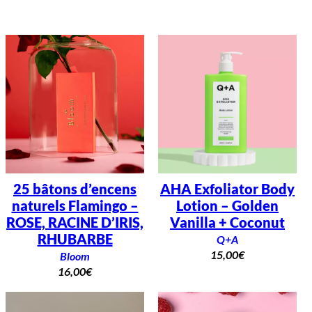
25 bâtons d’encens
AHA Exfoliator Body
naturels Flamingo –
Lotion – Golden
ROSE, RACINE D’IRIS,
Vanilla + Coconut
RHUBARBE
Q+A
15,00
€
Bloom
16,00
€