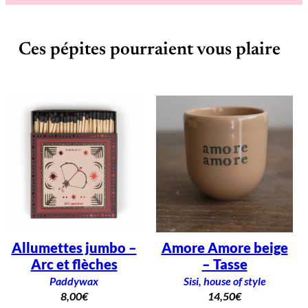
Ces pépites pourraient vous plaire
Allumettes jumbo –
Amore Amore beige
Arc et flèches
– Tasse
Paddywax
Sisi, house of style
8,00
€
14,50
€