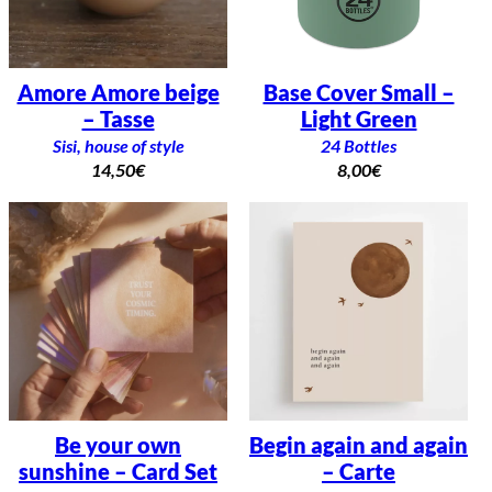
Amore Amore beige
Base Cover Small –
– Tasse
Light Green
Sisi, house of style
24 Bottles
14,50
€
8,00
€
Be your own
Begin again and again
sunshine – Card Set
– Carte