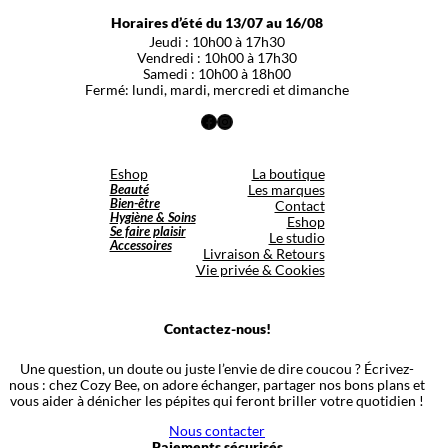
Horaires d’été du 13/07 au 16/08
Jeudi : 10h00 à 17h30
Vendredi : 10h00 à 17h30
Samedi : 10h00 à 18h00
Fermé: lundi, mardi, mercredi et dimanche
Facebook
Instagram
Eshop
La boutique
Beauté
Les marques
Bien-être
Contact
Hygiène & Soins
Eshop
Se faire plaisir
Le studio
Accessoires
Livraison & Retours
Vie privée & Cookies
Contactez-nous!
Une question, un doute ou juste l’envie de dire coucou ? Écrivez-
nous : chez Cozy Bee, on adore échanger, partager nos bons plans et
vous aider à dénicher les pépites qui feront briller votre quotidien !
Nous contacter
Paiements sécurisés