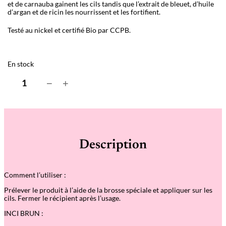
et de carnauba gainent les cils tandis que l’extrait de bleuet, d’huile
d’argan et de ricin les nourrissent et les fortifient.
Testé au nickel et certifié Bio par CCPB.
En stock
q
−
+
u
a
n
t
i
t
é
Description
d
e
M
a
Comment l’utiliser :
s
c
Prélever le produit à l’aide de la brosse spéciale et appliquer sur les
a
cils. Fermer le récipient après l’usage.
r
a
INCI BRUN :
D
o