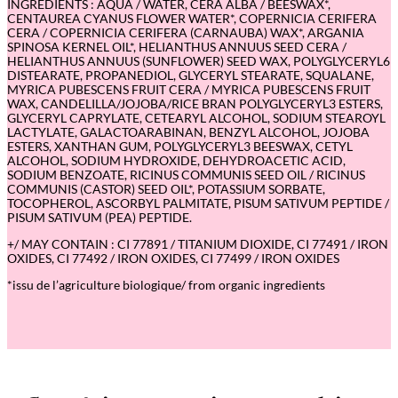
INGREDIENTS : AQUA / WATER, CERA ALBA / BEESWAX*,
u
CENTAUREA CYANUS FLOWER WATER*, COPERNICIA CERIFERA
b
CERA / COPERNICIA CERIFERA (CARNAUBA) WAX*, ARGANIA
l
SPINOSA KERNEL OIL*, HELIANTHUS ANNUUS SEED CERA /
e
HELIANTHUS ANNUUS (SUNFLOWER) SEED WAX, POLYGLYCERYL6
D
DISTEARATE, PROPANEDIOL, GLYCERYL STEARATE, SQUALANE,
r
MYRICA PUBESCENS FRUIT CERA / MYRICA PUBESCENS FRUIT
e
WAX, CANDELILLA/JOJOBA/RICE BRAN POLYGLYCERYL3 ESTERS,
a
GLYCERYL CAPRYLATE, CETEARYL ALCOHOL, SODIUM STEAROYL
m
LACTYLATE, GALACTOARABINAN, BENZYL ALCOHOL, JOJOBA
B
ESTERS, XANTHAN GUM, POLYGLYCERYL3 BEESWAX, CETYL
r
ALCOHOL, SODIUM HYDROXIDE, DEHYDROACETIC ACID,
u
SODIUM BENZOATE, RICINUS COMMUNIS SEED OIL / RICINUS
n
COMMUNIS (CASTOR) SEED OIL*, POTASSIUM SORBATE,
-
TOCOPHEROL, ASCORBYL PALMITATE, PISUM SATIVUM PEPTIDE /
P
PISUM SATIVUM (PEA) PEPTIDE.
u
r
+/ MAY CONTAIN : CI 77891 / TITANIUM DIOXIDE, CI 77491 / IRON
o
OXIDES, CI 77492 / IRON OXIDES, CI 77499 / IRON OXIDES
B
i
*issu de l’agriculture biologique/ from organic ingredients
o