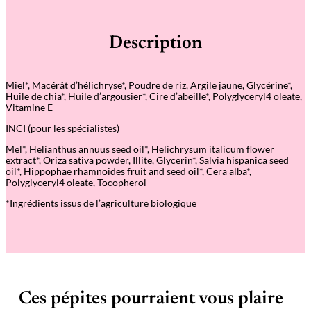
i
t
é
Description
d
e
M
a
Miel*, Macérât d’hélichryse*, Poudre de riz, Argile jaune, Glycérine*,
s
Huile de chia*, Huile d’argousier*, Cire d’abeille*, Polyglyceryl4 oleate,
q
Vitamine E
u
e
INCI (pour les spécialistes)
a
u
Mel*, Helianthus annuus seed oil*, Helichrysum italicum flower
m
extract*, Oriza sativa powder, Illite, Glycerin*, Salvia hispanica seed
i
oil*, Hippophae rhamnoides fruit and seed oil*, Cera alba*,
e
Polyglyceryl4 oleate, Tocopherol
l
–
*Ingrédients issus de l’agriculture biologique
N
o
u
r
r
i
s
s
Ces pépites pourraient vous plaire
a
n