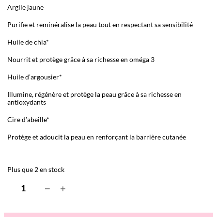
Argile jaune
Purifie et reminéralise la peau tout en respectant sa sensibilité
Huile de chia*
Nourrit et protège grâce à sa richesse en oméga 3
Huile d’argousier*
Illumine, régénère et protège la peau grâce à sa richesse en
antioxydants
Cire d’abeille*
Protège et adoucit la peau en renforçant la barrière cutanée
Plus que 2 en stock
q
−
+
u
a
n
t