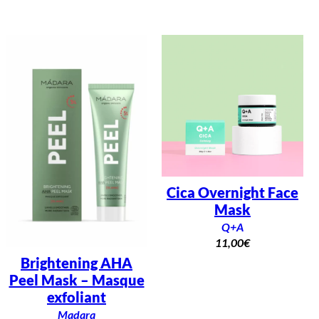
t
&
r
é
g
é
n
é
r
a
n
t
Cica Overnight Face
Mask
Q+A
11,00
€
Brightening AHA
Peel Mask – Masque
exfoliant
Madara