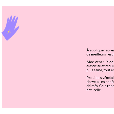
À appliquer après
de meilleurs résu
Aloe Vera : L’alo
élasticité et réd
plus saine, tout e
Protéines végétal
cheveux, en péné
abîmés. Cela rend
naturelle.