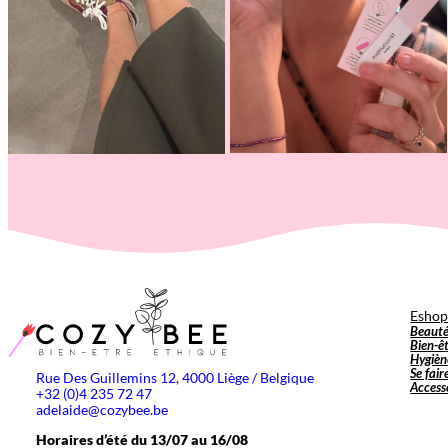
Esho
Beaut
Bien-ê
Hygièn
Se fair
Rue Des Guillemins 12, 4000 Liège / Belgique
Access
+32 (0)4 235 72 47
adelaide@cozybee.be
Horaires d’été du 13/07 au 16/08