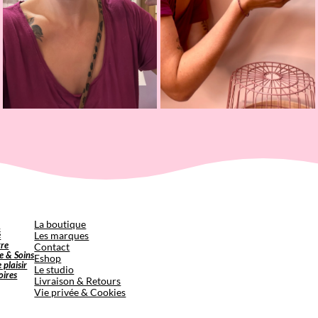
p
La boutique
é
Les marques
tre
Contact
e & Soins
Eshop
e plaisir
Le studio
oires
Livraison & Retours
Vie privée & Cookies