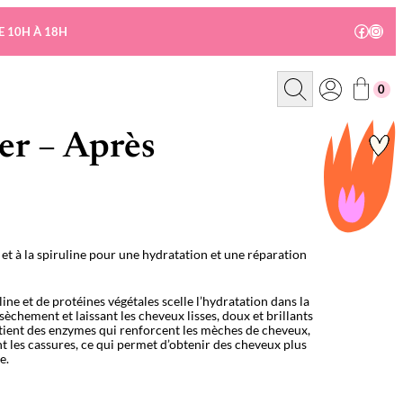
Facebo
Insta
E 10H À 18H
R
0
e
c
h
e
er – Après
r
c
h
e
et à la spiruline pour une hydratation et une réparation
ine et de protéines végétales scelle l’hydratation dans la
ssèchement et laissant les cheveux lisses, doux et brillants
ontient des enzymes qui renforcent les mèches de cheveux,
nt les cassures, ce qui permet d’obtenir des cheveux plus
e.