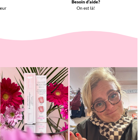
Besoin d’aide?
œur
On est là!