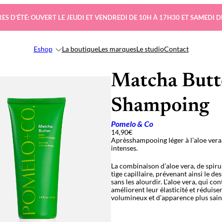
ES D’ÉTÉ: OUVERT LE JEUDI ET VENDREDI DE 10H À 17H30 ET SAMEDI D
Eshop
La boutique
Les marques
Le studio
Contact
Matcha Butt
Shampoing
Pomelo & Co
14,90
€
Aprèsshampooing léger à l’aloe vera 
intenses.
La combinaison d’aloe vera, de spirul
tige capillaire, prévenant ainsi le de
sans les alourdir. L’aloe vera, qui c
améliorent leur élasticité et réduise
volumineux et d’apparence plus sain