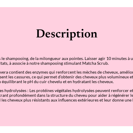
r
è
s
S
h
a
m
Description
p
o
i
n
g
 le shampooing, de la milongueur aux pointes. Laisser agir 10 minutes à 
ltats, à associe à notre shampooing stimulant Matcha Scrub.
e vera contient des enzymes qui renforcent les mèches de cheveux, amélio
uisent les cassures, ce qui permet d’obtenir des cheveux plus volumineux 
n équilibrant le pH du cuir chevelu et en hydratant les cheveux.
es hydrolysées : Les protéines végétales hydrolysées peuvent renforcer et
trant profondément dans la structure du cheveu pour aider à régénérer l
 les cheveux plus résistants aux influences extérieures et leur donne une 