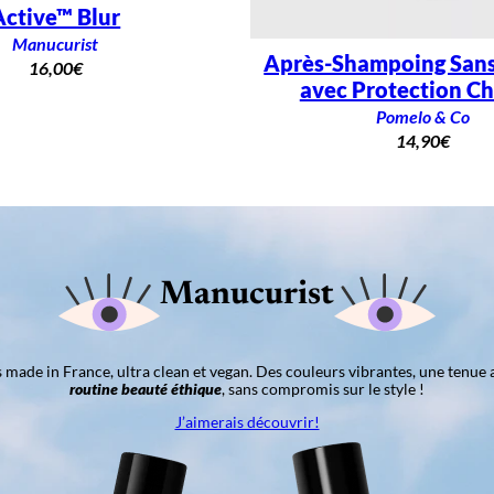
Active™ Blur
Manucurist
Après-Shampoing Sans
16,00
€
avec Protection Ch
Pomelo & Co
14,90
€
Manucurist
ns made in France, ultra clean et vegan. Des couleurs vibrantes, une tenue 
routine beauté éthique
, sans compromis sur le style !
J’aimerais découvrir!