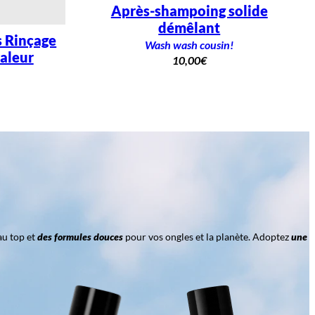
Après-shampoing solide
démêlant
 Rinçage
Wash wash cousin!
aleur
10,00
€
au top et
des formules douces
pour vos ongles et la planète. Adoptez
une