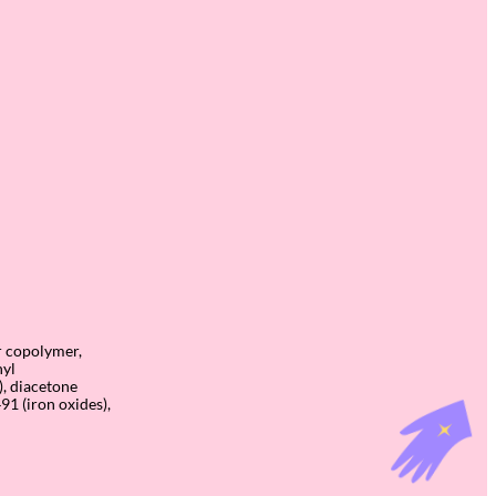
er copolymer,
hyl
), diacetone
491 (iron oxides),