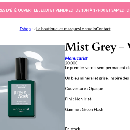
ES D’ÉTÉ: OUVERT LE JEUDI ET VENDREDI DE 10H À 17H30 ET SAMEDI D
Eshop
La boutique
Les marques
Le studio
Contact
Mist Grey – 
Manucurist
20,00
€
Le premier vernis semipermanent cle
Un bleu minéral et grisé, inspiré de
Couverture : Opaque
Fini : Non irisé
Gamme : Green Flash
En stock