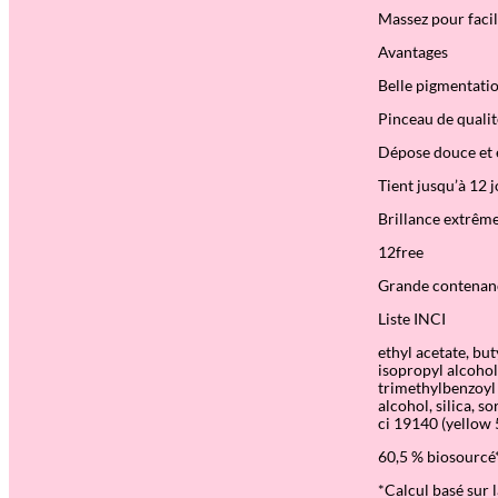
Massez pour facil
Avantages
Belle pigmentati
Pinceau de qualit
Dépose douce et 
Tient jusqu’à 12 
Brillance extrêm
12free
Grande contenance
Liste INCI
ethyl acetate, bu
isopropyl alcohol
trimethylbenzoyl 
alcohol, silica, s
ci 19140 (yellow 
60,5 % biosourcé
*Calcul basé sur 