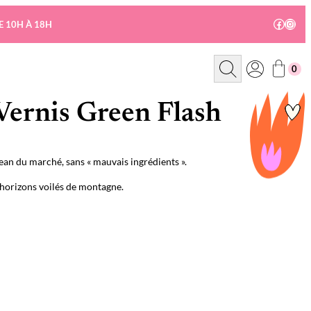
Facebo
Insta
E 10H À 18H
R
0
e
c
h
e
Vernis Green Flash
r
c
h
e
an du marché, sans « mauvais ingrédients ».
s horizons voilés de montagne.