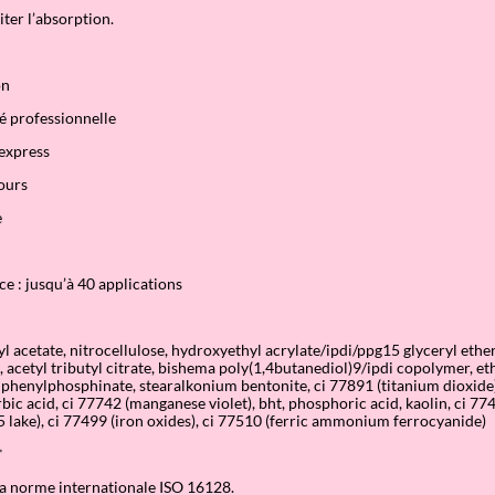
iter l’absorption.
on
é professionnelle
express
jours
e
 : jusqu’à 40 applications
tyl acetate, nitrocellulose, hydroxyethyl acrylate/ipdi/ppg15 glyceryl eth
, acetyl tributyl citrate, bishema poly(1,4butanediol)9/ipdi copolymer, et
phenylphosphinate, stearalkonium bentonite, ci 77891 (titanium dioxide
orbic acid, ci 77742 (manganese violet), bht, phosphoric acid, kaolin, ci 77
5 lake), ci 77499 (iron oxides), ci 77510 (ferric ammonium ferrocyanide)
*
la norme internationale ISO 16128.