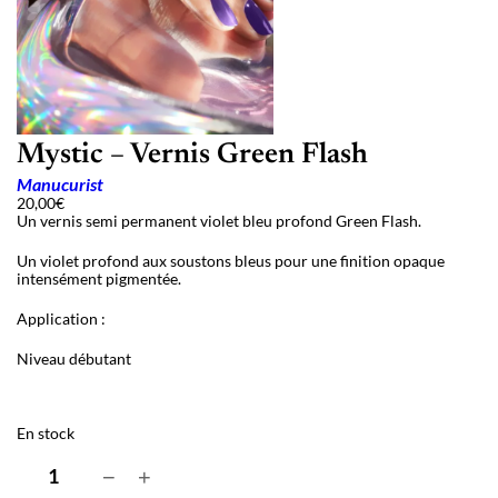
Mystic – Vernis Green Flash
Manucurist
20,00
€
Un vernis semi permanent violet bleu profond Green Flash.
Un violet profond aux soustons bleus pour une finition opaque
intensément pigmentée.
Application :
Niveau débutant
En stock
q
−
+
u