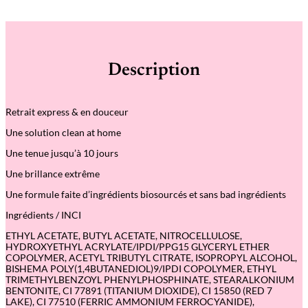
a
n
t
i
t
é
Description
d
e
M
y
Retrait express & en douceur
s
t
Une solution clean at home
i
c
Une tenue jusqu’à 10 jours
–
V
Une brillance extrême
e
r
Une formule faite d’ingrédients biosourcés et sans bad ingrédients
n
i
Ingrédients / INCI
s
G
ETHYL ACETATE, BUTYL ACETATE, NITROCELLULOSE,
r
HYDROXYETHYL ACRYLATE/IPDI/PPG15 GLYCERYL ETHER
e
COPOLYMER, ACETYL TRIBUTYL CITRATE, ISOPROPYL ALCOHOL,
e
BISHEMA POLY(1,4BUTANEDIOL)9/IPDI COPOLYMER, ETHYL
n
TRIMETHYLBENZOYL PHENYLPHOSPHINATE, STEARALKONIUM
F
BENTONITE, CI 77891 (TITANIUM DIOXIDE), CI 15850 (RED 7
l
LAKE), CI 77510 (FERRIC AMMONIUM FERROCYANIDE),