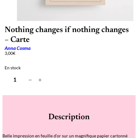
Nothing changes if nothing changes
– Carte
Anna Cosma
3,00
€
En stock
q
−
+
u
a
n
t
i
t
é
Description
d
e
N
o
Belle impression en feuille d’or sur un magnifique papier cartonné
t