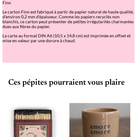
Finn
h
i
Le carton Finn est fabriqué à partir de papier naturel de haute qualité,
n
d’environ 0,2 mm d’épaisseur. Comme les papiers recyclés non
g
blanchis, ce carton peut présenter de petites irrégularités charmantes
c
dues aux fibres du papier.
h
a
La carte au format DIN A6 (10,5 x 14,8 cm) est imprimée en offset et
n
mise en valeur par une dorure à chaud.
g
e
s
i
f
n
o
t
Ces pépites pourraient vous plaire
h
i
n
g
c
h
a
n
g
e
s
–