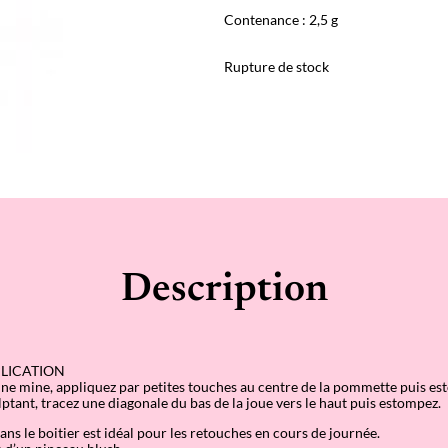
Contenance : 2,5 g
Rupture de stock
Description
PLICATION
ne mine, appliquez par petites touches au centre de la pommette puis es
lptant, tracez une diagonale du bas de la joue vers le haut puis estompez.
ans le boitier est idéal pour les retouches en cours de journée.