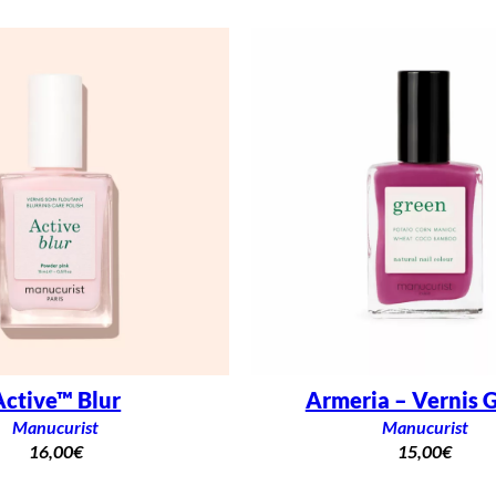
Active™ Blur
Armeria – Vernis 
Manucurist
Manucurist
16,00
€
15,00
€