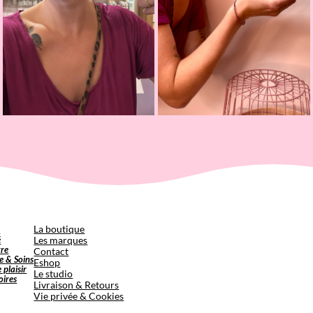
p
La boutique
é
Les marques
tre
Contact
e & Soins
Eshop
e plaisir
Le studio
oires
Livraison & Retours
Vie privée & Cookies