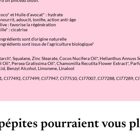
e d’un pinceau blush.
coco* et Huile d’avocat* : hydrate
 nourrit, adoucit, tonifie, action anti-âge
olive : favorise la régénération
le* : cicatrise
ingrédients sont d’origine naturelle
ingrédients sont issus de l’agriculture biologique*
arch*, Squalane, Zinc Stearate, Cocos Nucifera Oil*, Helianthus Annuss S
Oil*, Persea Gratissima Oil*, Chamomilla Recutita Flower Extract*, Par
id, Benzyl Alcohol, Limonene, Linalool
, CI77492, CI77499, CI77947, CI77510, CI77007, CI77288, CI77289, C
pépites pourraient vous pl