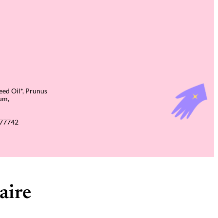
eed Oil*, Prunus
fum,
I77742
aire