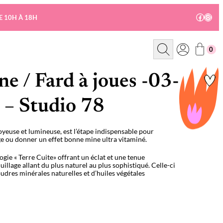
Facebo
Insta
E 10H À 18H
R
0
e
c
h
e
e / Fard à joues -03-
r
c
h
s – Studio 78
e
soyeuse et lumineuse, est l’étape indispensable pour
age ou donner un effet bonne mine ultra vitaminé.
ogie « Terre Cuite» offrant un éclat et une tenue
llage allant du plus naturel au plus sophistiqué. Celle-ci
oudres minérales naturelles et d’huiles végétales