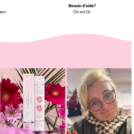
Besoin d’aide?
œur
On est là!