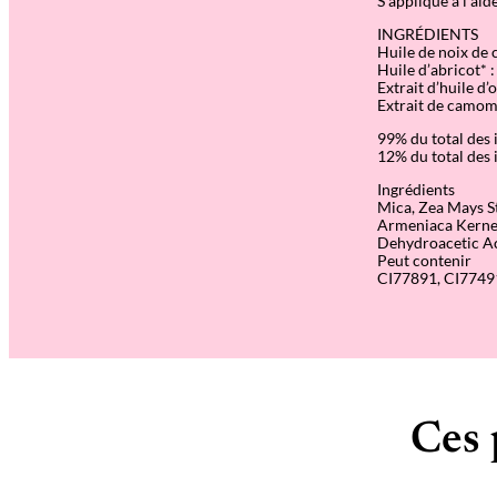
S’applique à l’aid
INGRÉDIENTS
Huile de noix de 
Huile d’abricot* :
Extrait d’huile d’
Extrait de camomil
99% du total des 
12% du total des 
Ingrédients
Mica, Zea Mays St
Armeniaca Kernel 
Dehydroacetic Ac
Peut contenir
CI77891, CI77491
Ces 