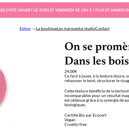
ES D’ÉTÉ: OUVERT LE JEUDI ET VENDREDI DE 10H À 17H30 ET SAMEDI D
Eshop
La boutique
Les marques
Le studio
Contact
On se promèn
Dans les boi
24,00
€
Ce fard à joues, à la texture douce, 
rehausser le teint, structurer le vis
Cette texture bénéficie de la technol
incomparables pour un résultat maqui
est obtenue grâce à la synergie de p
biologiques.
Certifié Bio par Ecocert
Vegan
Cruelty-free