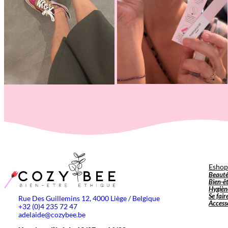
Esho
Beaut
Bien-ê
Hygièn
Se fair
Rue Des Guillemins 12, 4000 Liège / Belgique
Access
+32 (0)4 235 72 47
adelaide@cozybee.be