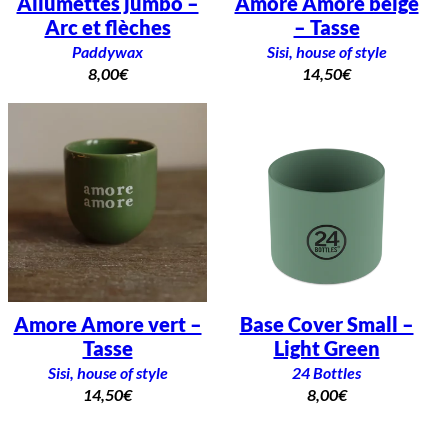
Allumettes jumbo –
Amore Amore beige
Arc et flèches
– Tasse
Paddywax
Sisi, house of style
8,00
€
14,50
€
Amore Amore vert –
Base Cover Small –
Tasse
Light Green
Sisi, house of style
24 Bottles
14,50
€
8,00
€