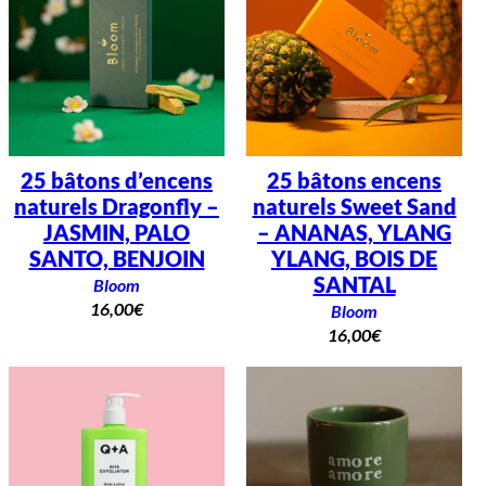
s
d
i
v
i
n
a
t
o
i
25 bâtons d’encens
25 bâtons encens
r
naturels Dragonfly –
naturels Sweet Sand
e
JASMIN, PALO
– ANANAS, YLANG
SANTO, BENJOIN
YLANG, BOIS DE
SANTAL
Bloom
16,00
€
Bloom
16,00
€