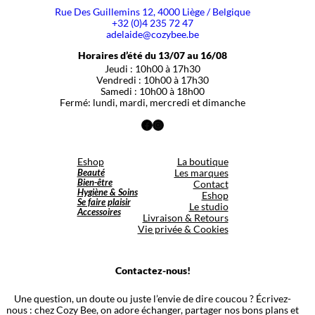
Rue Des Guillemins 12, 4000 Liège / Belgique
+32 (0)4 235 72 47
adelaide@cozybee.be
Horaires d’été du 13/07 au 16/08
Jeudi : 10h00 à 17h30
Vendredi : 10h00 à 17h30
Samedi : 10h00 à 18h00
Fermé: lundi, mardi, mercredi et dimanche
Facebook
Instagram
Eshop
La boutique
Beauté
Les marques
Bien-être
Contact
Hygiène & Soins
Eshop
Se faire plaisir
Le studio
Accessoires
Livraison & Retours
Vie privée & Cookies
Contactez-nous!
Une question, un doute ou juste l’envie de dire coucou ? Écrivez-
nous : chez Cozy Bee, on adore échanger, partager nos bons plans et