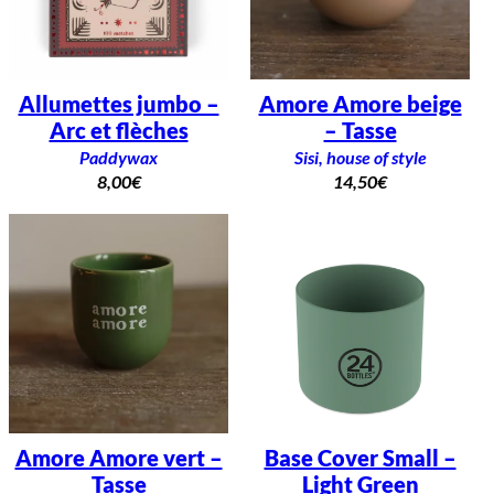
Allumettes jumbo –
Amore Amore beige
Arc et flèches
– Tasse
Paddywax
Sisi, house of style
8,00
€
14,50
€
Amore Amore vert –
Base Cover Small –
Tasse
Light Green