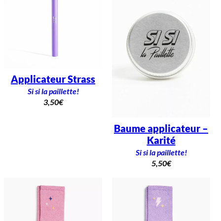
Applicateur Strass
Si si la paillette!
3,50
€
Baume applicateur –
Karité
Si si la paillette!
5,50
€