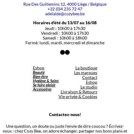
Rue Des Guillemins 12, 4000 Liège / Belgique
+32 (0)4 235 72 47
adelaide@cozybee.be
Horaires d’été du 13/07 au 16/08
Jeudi : 10h00 à 17h30
Vendredi : 10h00 à 17h30
Samedi : 10h00 à 18h00
Fermé: lundi, mardi, mercredi et dimanche
Facebook
Instagram
Eshop
La boutique
Beauté
Les marques
Bien-être
Contact
Hygiène & Soins
Eshop
Se faire plaisir
Le studio
Accessoires
Livraison & Retours
Vie privée & Cookies
Contactez-nous!
Une question, un doute ou juste l’envie de dire coucou ? Écrivez-
nous : chez Cozy Bee, on adore échanger, partager nos bons plans et