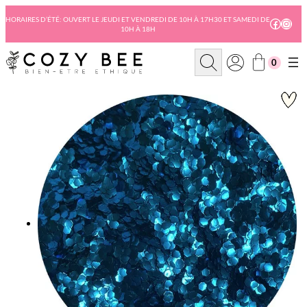
Aller
au
HORAIRES D’ÉTÉ: OUVERT LE JEUDI ET VENDREDI DE 10H À 17H30 ET SAMEDI DE
Facebo
Insta
10H À 18H
contenu
R
0
e
c
h
e
r
c
h
e