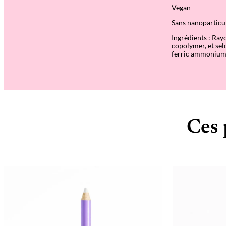
Vegan
Sans nanoparticul
Ingrédients : Rayo
copolymer, et sel
ferric ammonium 
Ces 