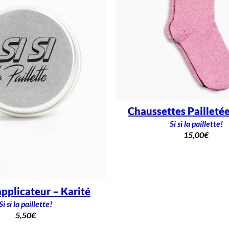
Chaussettes Pailleté
Si si la paillette!
15,00
€
pplicateur – Karité
Si si la paillette!
5,50
€