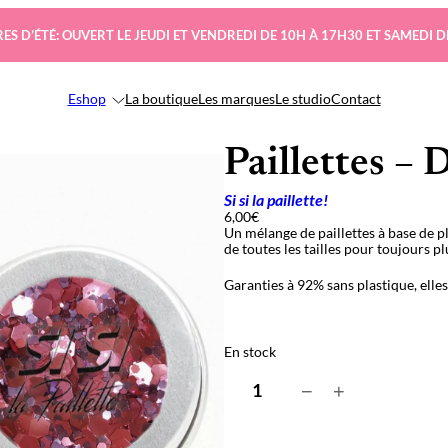
ES D’ÉTÉ: OUVERT LE JEUDI ET VENDREDI DE 10H À 17H30 ET SAMEDI D
Eshop
La boutique
Les marques
Le studio
Contact
Paillettes –
Si si la paillette!
6,00
€
Un mélange de paillettes à base de p
de toutes les tailles pour toujours pl
Garanties à 92% sans plastique, elle
En stock
q
−
+
u
a
n
t