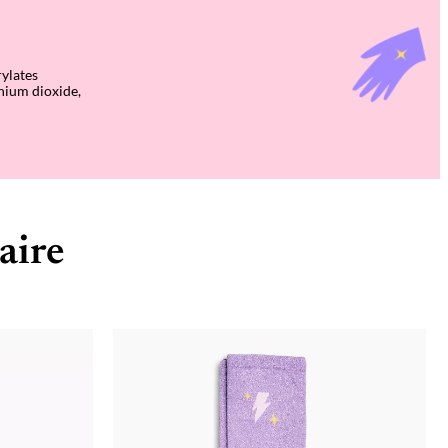
rylates
anium dioxide,
aire