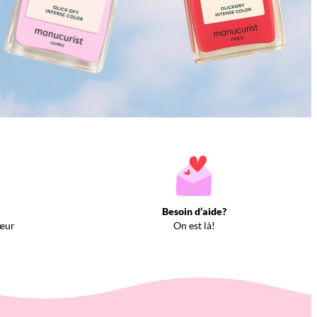
Besoin d’aide?
œur
On est là!