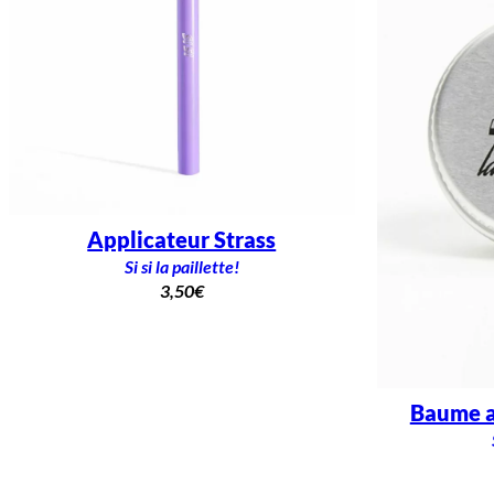
Applicateur Strass
Si si la paillette!
3,50
€
Baume a