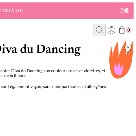
Facebo
Insta
E 10H À 18H
R
0
e
c
h
e
 Diva du Dancing
r
c
h
e
lantes Diva du Dancing aux couleurs roses et violettes, et
us de brillance !
s sont également vegan, sans nanoparticules, ni allergènes