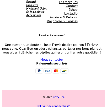
Beauté
Les marques
Bien-être
Contact
Hygiène & Soins
Eshop
Se faire plaisir
Le studio
Accessoires
Livraison & Retours
Vie privée & Cookies
Contactez-nous!
Une question, un doute ou juste l’envie de dire coucou ? Écrivez-
nous : chez Cozy Bee, on adore échanger, partager nos bons plans et
vous aider à dénicher les pépites qui feront briller votre quotidien !
Nous contacter
Paiements sécurisés
© 2026
Cozy Bee
Politique de confidentialité