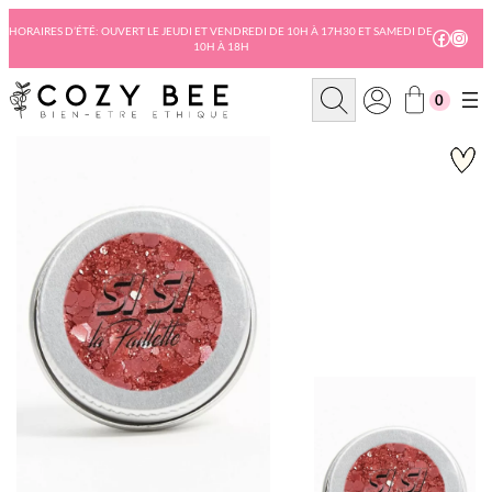
Aller
au
HORAIRES D’ÉTÉ: OUVERT LE JEUDI ET VENDREDI DE 10H À 17H30 ET SAMEDI DE
Facebo
Insta
10H À 18H
contenu
R
0
e
c
h
e
r
c
h
e