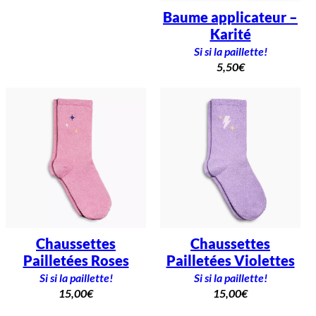
Baume applicateur –
Karité
Si si la paillette!
5,50
€
Chaussettes
Chaussettes
Pailletées Roses
Pailletées Violettes
Si si la paillette!
Si si la paillette!
15,00
€
15,00
€