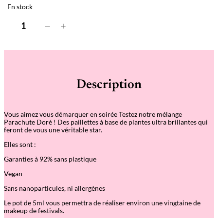
En stock
q
−
+
u
a
n
t
i
t
é
Description
d
e
P
a
Vous aimez vous démarquer en soirée Testez notre mélange
i
Parachute Doré ! Des paillettes à base de plantes ultra brillantes qui
l
feront de vous une véritable star.
l
e
Elles sont :
t
t
Garanties à 92% sans plastique
e
s
Vegan
–
P
Sans nanoparticules, ni allergènes
a
r
Le pot de 5ml vous permettra de réaliser environ une vingtaine de
a
makeup de festivals.
c