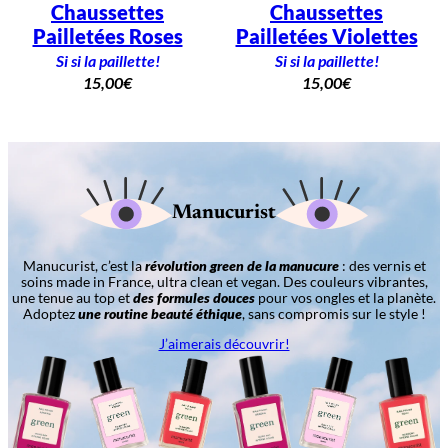
Chaussettes
Chaussettes
Pailletées Roses
Pailletées Violettes
Si si la paillette!
Si si la paillette!
15,00
€
15,00
€
Manucurist
Manucurist, c’est la
révolution green de la manucure
: des vernis et
soins made in France, ultra clean et vegan. Des couleurs vibrantes,
une tenue au top et
des formules douces
pour vos ongles et la planète.
Adoptez
une routine beauté éthique
, sans compromis sur le style !
J’aimerais découvrir!