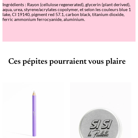
h
Ingrédients : Rayon (cellulose regenerated), glycerin (plant derived),
u
aqua, urea, styrene/acrylates copolymer, et selon les couleurs blue 1
t
lake, CI 19140, pigment red 57.1, carbon black, titanium dioxide,
e
ferric ammonium ferrocyanide, aluminium.
D
o
r
é
Ces pépites pourraient vous plaire