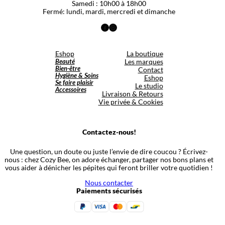
Samedi : 10h00 à 18h00
Fermé: lundi, mardi, mercredi et dimanche
Facebook
Instagram
Eshop
La boutique
Beauté
Les marques
Bien-être
Contact
Hygiène & Soins
Eshop
Se faire plaisir
Le studio
Accessoires
Livraison & Retours
Vie privée & Cookies
Contactez-nous!
Une question, un doute ou juste l’envie de dire coucou ? Écrivez-
nous : chez Cozy Bee, on adore échanger, partager nos bons plans et
vous aider à dénicher les pépites qui feront briller votre quotidien !
Nous contacter
Paiements sécurisés