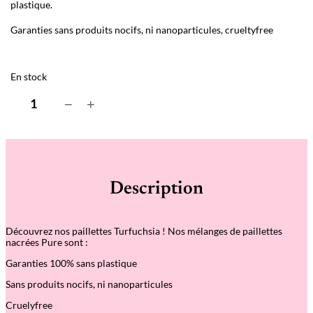
plastique.
Garanties sans produits nocifs, ni nanoparticules, crueltyfree
En stock
q
−
+
u
a
n
t
i
t
é
Description
d
e
P
a
Découvrez nos paillettes Turfuchsia ! Nos mélanges de paillettes
i
nacrées Pure sont :
l
l
Garanties 100% sans plastique
e
t
Sans produits nocifs, ni nanoparticules
t
e
Cruelyfree
s