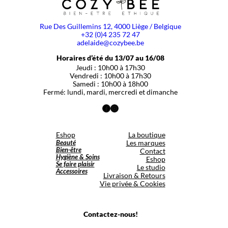
Rue Des Guillemins 12, 4000 Liège / Belgique
+32 (0)4 235 72 47
adelaide@cozybee.be
Horaires d’été du 13/07 au 16/08
Jeudi : 10h00 à 17h30
Vendredi : 10h00 à 17h30
Samedi : 10h00 à 18h00
Fermé: lundi, mardi, mercredi et dimanche
Facebook
Instagram
Eshop
La boutique
Beauté
Les marques
Bien-être
Contact
Hygiène & Soins
Eshop
Se faire plaisir
Le studio
Accessoires
Livraison & Retours
Vie privée & Cookies
Contactez-nous!