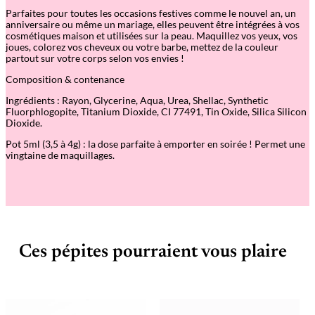
–
Parfaites pour toutes les occasions festives comme le nouvel an, un
P
anniversaire ou même un mariage, elles peuvent être intégrées à vos
u
cosmétiques maison et utilisées sur la peau. Maquillez vos yeux, vos
r
joues, colorez vos cheveux ou votre barbe, mettez de la couleur
e
partout sur votre corps selon vos envies !
T
u
Composition & contenance
r
f
Ingrédients : Rayon, Glycerine, Aqua, Urea, Shellac, Synthetic
u
Fluorphlogopite, Titanium Dioxide, CI 77491, Tin Oxide, Silica Silicon
c
Dioxide.
h
Pot 5ml (3,5 à 4g) : la dose parfaite à emporter en soirée ! Permet une
s
vingtaine de maquillages.
i
a
Ces pépites pourraient vous plaire