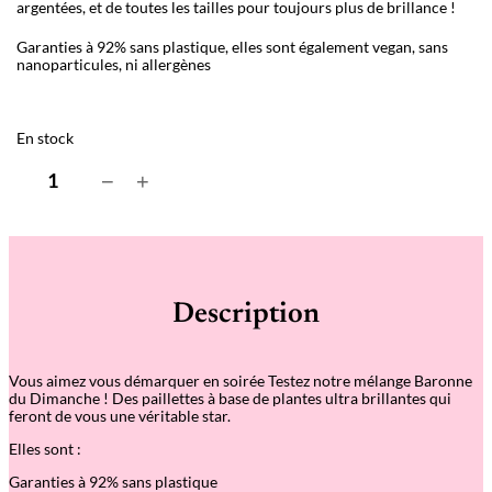
argentées, et de toutes les tailles pour toujours plus de brillance !
Garanties à 92% sans plastique, elles sont également vegan, sans
nanoparticules, ni allergènes
En stock
q
−
+
u
a
n
t
i
t
é
Description
d
e
P
a
Vous aimez vous démarquer en soirée Testez notre mélange Baronne
i
du Dimanche ! Des paillettes à base de plantes ultra brillantes qui
l
feront de vous une véritable star.
l
e
Elles sont :
t
t
Garanties à 92% sans plastique
e