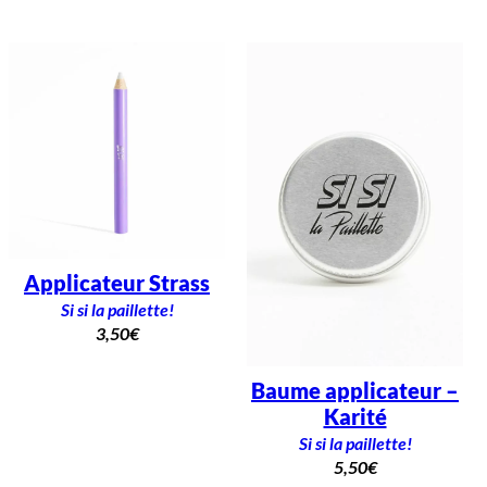
Applicateur Strass
Si si la paillette!
3,50
€
Baume applicateur –
Karité
Si si la paillette!
5,50
€