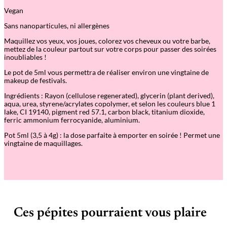
s
Vegan
–
B
Sans nanoparticules, ni allergènes
a
r
Maquillez vos yeux, vos joues, colorez vos cheveux ou votre barbe,
o
mettez de la couleur partout sur votre corps pour passer des soirées
n
inoubliables !
n
e
Le pot de 5ml vous permettra de réaliser environ une vingtaine de
d
makeup de festivals.
u
Ingrédients : Rayon (cellulose regenerated), glycerin (plant derived),
d
aqua, urea, styrene/acrylates copolymer, et selon les couleurs blue 1
i
lake, CI 19140, pigment red 57.1, carbon black, titanium dioxide,
m
ferric ammonium ferrocyanide, aluminium.
a
n
Pot 5ml (3,5 à 4g) : la dose parfaite à emporter en soirée ! Permet une
c
vingtaine de maquillages.
h
e
Ces pépites pourraient vous plaire