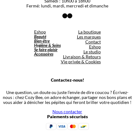
Samedi : 10h00 à 18h00
Fermé: lundi, mardi, mercredi et dimanche
Facebook
Instagram
Eshop
La boutique
Beauté
Les marques
Bien-être
Contact
Hygiène & Soins
Eshop
Se faire plaisir
Le studio
Accessoires
Livraison & Retours
Vie privée & Cookies
Contactez-nous!
Une question, un doute ou juste l’envie de dire coucou ? Écrivez-
nous : chez Cozy Bee, on adore échanger, partager nos bons plans et
vous aider à dénicher les pépites qui feront briller votre quotidien !
Nous contacter
Paiements sécurisés