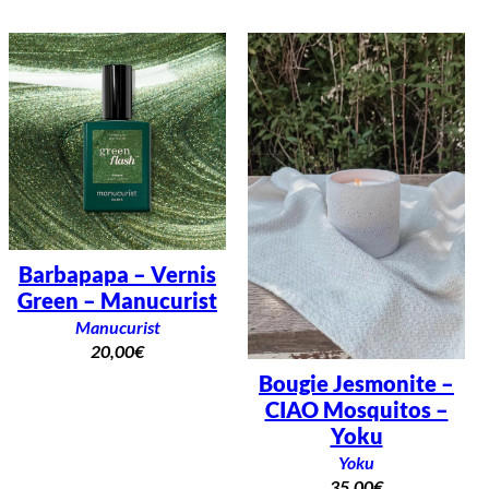
Barbapapa – Vernis
Green – Manucurist
Manucurist
20,00
€
Bougie Jesmonite –
CIAO Mosquitos –
Yoku
Yoku
35,00
€